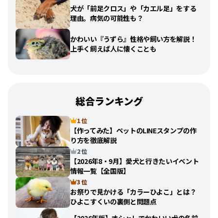
犬が「前足クロス」や「カエル足」をする
理由。病気の可能性も？
かわいい『うずら』性格や飼い方を解説！
上手く飼えば人に懐くことも
総合ランキング
1 位
【作ってみた】ペットのLINEスタンプの作
り方を徹底解説
2 位
【2026年8・9月】愛犬と行きたいイベント
情報一覧【全国版】
3 位
お祭りで見かける「カラーひよこ」とは？
ひよこすくいの裏側と問題点