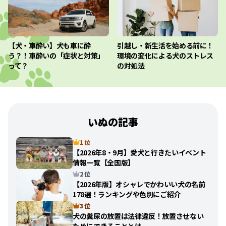
【犬・車酔い】犬も車に酔
引越し・新生活を始める前に！
う？！車酔いの「症状と対策」
環境の変化による犬のストレス
って？
の対処法
いぬの記事
1 位
【2026年8・9月】愛犬と行きたいイベント
情報一覧【全国版】
2 位
【2026年版】オシャレでかわいい犬の名前
178選！ランキングや色別にご紹介
3 位
犬の糞尿の放置は法律違反！放置させない