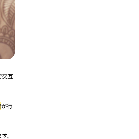
で交互
着
が行
ます。