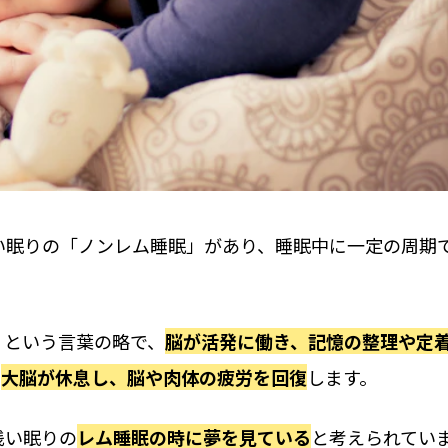
い眠りの「ノンレム睡眠」があり、睡眠中に一定の周期
ent」という言葉の略で、
脳が活発に働き、記憶の整理や定
、
大脳が休息し、脳や肉体の疲労を回復
します。
浅い眠りの
レム睡眠の時に夢を見ている
と考えられてい