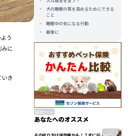
犬は寝言を言う？
犬の睡眠の質を高めるためにできる
こと
睡眠中の気になる行動
最後に
のよう
刻みに
ていき
提携サイト
あなたへのオススメ
その叱り方は逆効果かも！？犬に伝