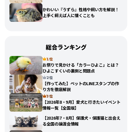
かわいい『うずら』性格や飼い方を解説！
上手く飼えば人に懐くことも
総合ランキング
1 位
お祭りで見かける「カラーひよこ」とは？
ひよこすくいの裏側と問題点
2 位
【作ってみた】ペットのLINEスタンプの作
り方を徹底解説
3 位
【2026年8・9月】愛犬と行きたいイベント
情報一覧【全国版】
【2026年7・8月】保護犬・保護猫と出会え
る全国の譲渡会情報