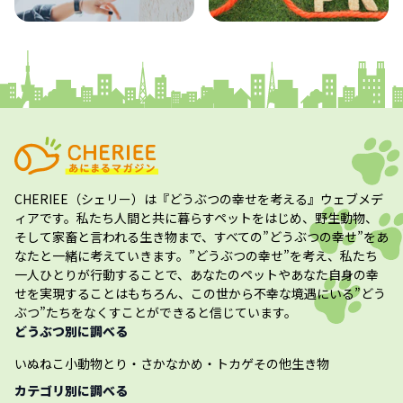
コラム
プレスリリース
CHERIEE（シェリー）
は『どうぶつの幸せを考える』ウェブメデ
ィアです。私たち人間と共に暮らすペットをはじめ、野生動物、
そして家畜と言われる生き物まで、すべての”
どうぶつの幸せ
”をあ
なたと一緒に考えていきます。”
どうぶつの幸せ
”を考え、私たち
一人ひとりが行動することで、あなたのペットやあなた自身の幸
せを実現することはもちろん、この世から不幸な境遇にいる”どう
ぶつ”たちをなくすことができると信じています。
どうぶつ別に調べる
いぬ
ねこ
小動物
とり・さかな
かめ・トカゲ
その他生き物
カテゴリ別に調べる