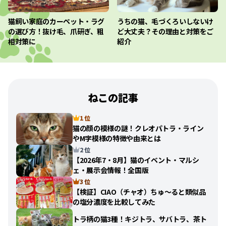
猫飼い家庭のカーペット・ラグ
うちの猫、毛づくろいしないけ
の選び方！抜け毛、爪研ぎ、粗
ど大丈夫？その理由と対策をご
相対策に
紹介
ねこの記事
1 位
猫の顔の模様の謎！クレオパトラ・ライン
やM字模様の特徴や由来とは
2 位
【2026年7・8月】猫のイベント・マルシ
ェ・展示会情報！全国版
3 位
【検証】CIAO（チャオ）ちゅ〜ると類似品
の塩分濃度を比較してみた
トラ柄の猫3種！キジトラ、サバトラ、茶ト