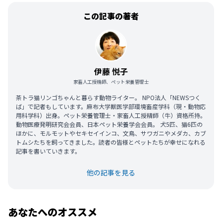
この記事の著者
伊藤 悦子
家畜人工授精師、ペット栄養管理士
茶トラ猫リンゴちゃんと暮らす動物ライター。 NPO法人「NEWSつく
ば」で記者もしています。麻布大学獣医学部環境畜産学科（現・動物応
用科学科）出身。ペット栄養管理士・家畜人工授精師（牛）資格所持。
動物医療発明研究会会員、日本ペット栄養学会会員。 犬5匹、猫6匹の
ほかに、モルモットやセキセイインコ、文鳥、サワガニやメダカ、カブ
トムシたちを飼ってきました。読者の皆様とペットたちが幸せになれる
記事を書いていきます。
他の記事を見る
あなたへのオススメ