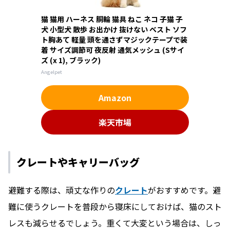
猫 猫用 ハーネス 胴輪 猫具 ねこ ネコ 子猫 子
犬 小型犬 散歩 お出かけ 抜けない ベスト ソフ
ト胸あて 軽量 頭を通さずマジックテープで装
着 サイズ調節可 夜反射 通気メッシュ (Sサイ
ズ (x 1), ブラック)
Angelpet
Amazon
楽天市場
クレートやキャリーバッグ
避難する際は、頑丈な作りの
クレート
がおすすめです。避
難に使うクレートを普段から寝床にしておけば、猫のスト
レスも減らせるでしょう。重くて大変という場合は、しっ