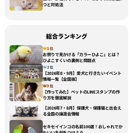
つと対処法
総合ランキング
1 位
お祭りで見かける「カラーひよこ」とは？
ひよこすくいの裏側と問題点
2 位
【2026年8・9月】愛犬と行きたいイベント
情報一覧【全国版】
3 位
【作ってみた】ペットのLINEスタンプの作
り方を徹底解説
【2026年7・8月】保護犬・保護猫と出会え
る全国の譲渡会情報
セキセイインコの名前100選！おしゃれでか
わいい名前をつけよう