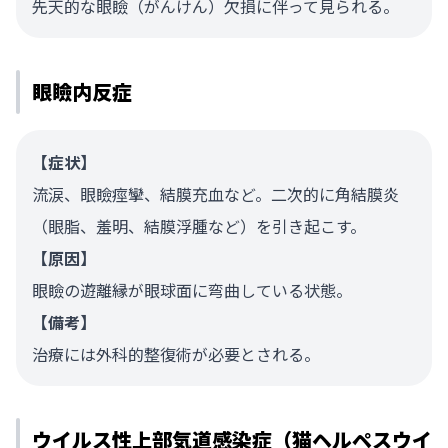
先天的な眼瞼（がんけん）欠損に伴って見られる。
眼瞼内反症
【症状】
流涙、眼瞼痙攣、結膜充血など。二次的に角結膜炎
（眼脂、羞明、結膜浮腫など）を引き起こす。
【原因】
眼瞼の遊離縁が眼球面に弯曲している状態。
【備考】
治療には外科的整復術が必要とされる。
ウイルス性上部気道感染症（猫ヘルペスウイ