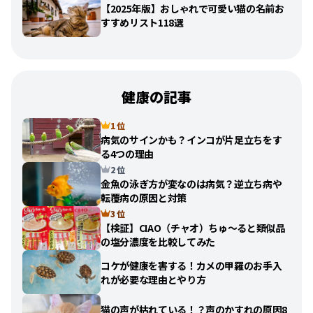
【2025年版】おしゃれで可愛い猫の名前お
すすめリスト118選
健康の記事
1 位
病気のサインかも？インコが片足立ちをす
る4つの理由
2 位
金魚の泳ぎ方が変なのは病気？逆立ち病や
転覆病の原因と対策
3 位
【検証】CIAO（チャオ）ちゅ〜ると類似品
の塩分濃度を比較してみた
コケが健康を害する！カメの甲羅のお手入
れが必要な理由とやり方
猫の声が枯れている！？声のかすれの原因8