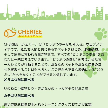
コラム
プレスリリース
CHERIEE（シェリー）
は『どうぶつの幸せを考える』ウェブメデ
ィアです。私たち人間と共に暮らすペットをはじめ、野生動物、
そして家畜と言われる生き物まで、すべての”
どうぶつの幸せ
”をあ
なたと一緒に考えていきます。”
どうぶつの幸せ
”を考え、私たち
一人ひとりが行動することで、あなたのペットやあなた自身の幸
せを実現することはもちろん、この世から不幸な境遇にいる”どう
ぶつ”たちをなくすことができると信じています。
どうぶつ別に調べる
いぬ
ねこ
小動物
とり・さかな
かめ・トカゲ
その他生き物
カテゴリ別に調べる
飼い方
健康
食事
お手入れ
トレーニング
グッズ
おでかけ
図鑑