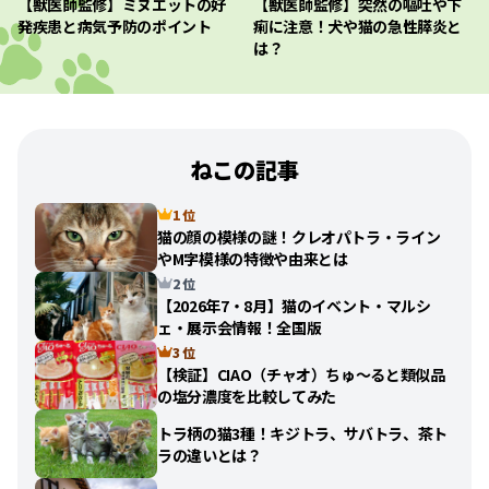
【獣医師監修】ミヌエットの好
【獣医師監修】突然の嘔吐や下
発疾患と病気予防のポイント
痢に注意！犬や猫の急性膵炎と
は？
ねこの記事
1 位
猫の顔の模様の謎！クレオパトラ・ライン
やM字模様の特徴や由来とは
2 位
【2026年7・8月】猫のイベント・マルシ
ェ・展示会情報！全国版
3 位
【検証】CIAO（チャオ）ちゅ〜ると類似品
の塩分濃度を比較してみた
トラ柄の猫3種！キジトラ、サバトラ、茶ト
ラの違いとは？