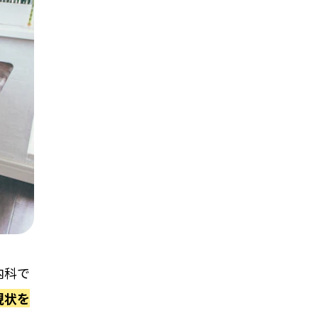
内科で
現状を