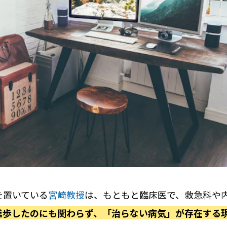
を置いている
宮崎教授
は、もともと臨床医で、救急科や
進歩したのにも関わらず、「治らない病気」が存在する