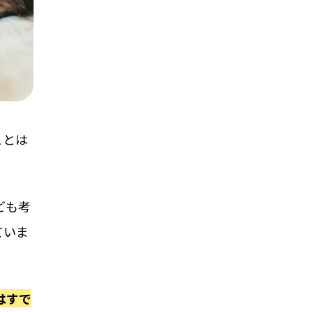
ことは
ども考
ていま
はすで