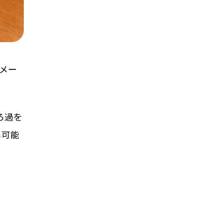
電メー
ろ過を
も可能