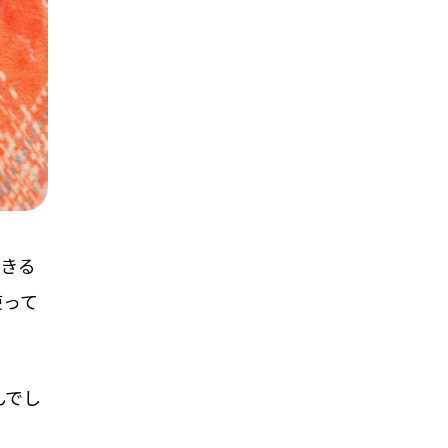
できる
使って
んでし