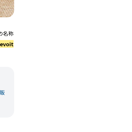
の名称
evoit
り販