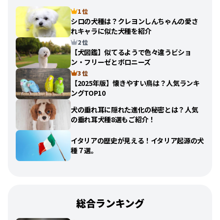
1 位
シロの犬種は？クレヨンしんちゃんの愛さ
れキャラに似た犬種を紹介
2 位
【犬図鑑】似てるようで色々違うビショ
ン・フリーゼとボロニーズ
3 位
【2025年版】懐きやすい鳥は？人気ランキ
ングTOP10
犬の垂れ耳に隠れた進化の秘密とは？人気
の垂れ耳犬種8選もご紹介！
イタリアの歴史が見える！イタリア起源の犬
種７選。
総合ランキング