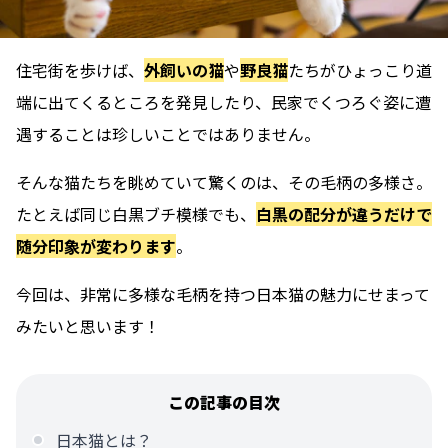
住宅街を歩けば、
外飼いの猫
や
野良猫
たちがひょっこり道
端に出てくるところを発見したり、民家でくつろぐ姿に遭
遇することは珍しいことではありません。
そんな猫たちを眺めていて驚くのは、その毛柄の多様さ。
たとえば同じ白黒ブチ模様でも、
白黒の配分が違うだけで
随分印象が変わります
。
今回は、非常に多様な毛柄を持つ
日本猫の魅力にせまって
みたいと思います
！
この記事の目次
日本猫とは？