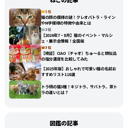
1 位
猫の顔の模様の謎！クレオパトラ・ライン
やM字模様の特徴や由来とは
2 位
【2026年7・8月】猫のイベント・マルシ
ェ・展示会情報！全国版
3 位
【検証】CIAO（チャオ）ちゅ〜ると類似品
の塩分濃度を比較してみた
【2025年版】おしゃれで可愛い猫の名前お
すすめリスト118選
トラ柄の猫3種！キジトラ、サバトラ、茶ト
ラの違いとは？
図鑑の記事