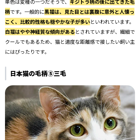
単色は変種の一つ
だそうで、
キジトラ柄の後に出てきた毛
柄
です。一般的に
黒猫は、見た目とは裏腹に意外と人懐っ
こく、比較的性格も穏やかな子が多い
といわれています。
白猫はやや神経質な傾向がある
とされていますが、繊細で
クールでもあるため、猫と適度な距離感で接したい飼い主
にはぴったりです。
日本猫の毛柄⑤三毛