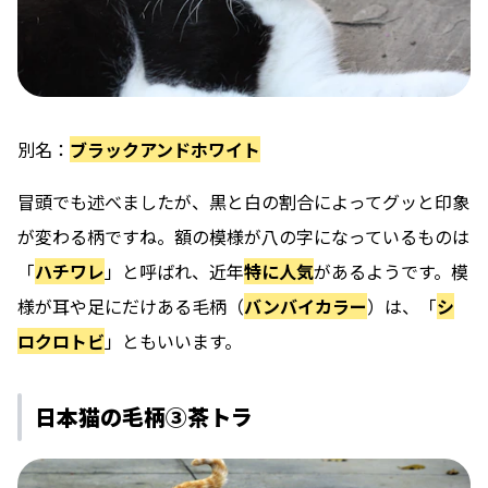
別名：
ブラックアンドホワイト
冒頭でも述べましたが、
黒と白の割合によってグッと印象
が変わる柄
ですね。額の模様が八の字になっているものは
「
ハチワレ
」と呼ばれ、近年
特に人気
があるようです。模
様が耳や足にだけある毛柄（
バンバイカラー
）は、「
シ
ロクロトビ
」ともいいます。
日本猫の毛柄③茶トラ