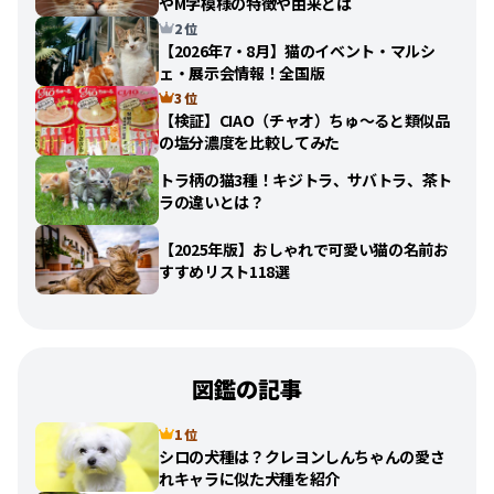
やM字模様の特徴や由来とは
2 位
【2026年7・8月】猫のイベント・マルシ
ェ・展示会情報！全国版
3 位
【検証】CIAO（チャオ）ちゅ〜ると類似品
の塩分濃度を比較してみた
トラ柄の猫3種！キジトラ、サバトラ、茶ト
ラの違いとは？
【2025年版】おしゃれで可愛い猫の名前お
すすめリスト118選
図鑑の記事
1 位
シロの犬種は？クレヨンしんちゃんの愛さ
れキャラに似た犬種を紹介