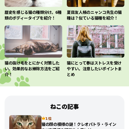
歴史を感じる猫の種類分け。6種
夏目友人帳のニャンコ先生の猫
類のボディータイプを紹介！
種は？似ている猫種を紹介！
猫の抜け毛をとにかく対策した
猫にとって春はストレスを受け
い。効果的なお掃除方法をご紹
やすい。注意したいポイントま
介！
とめ
ねこの記事
1 位
猫の顔の模様の謎！クレオパトラ・ライン