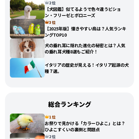
2 位
【犬図鑑】似てるようで色々違うビショ
ン・フリーゼとボロニーズ
3 位
【2025年版】懐きやすい鳥は？人気ランキ
ングTOP10
犬の垂れ耳に隠れた進化の秘密とは？人気
の垂れ耳犬種8選もご紹介！
イタリアの歴史が見える！イタリア起源の犬
種７選。
総合ランキング
1 位
お祭りで見かける「カラーひよこ」とは？
ひよこすくいの裏側と問題点
2 位