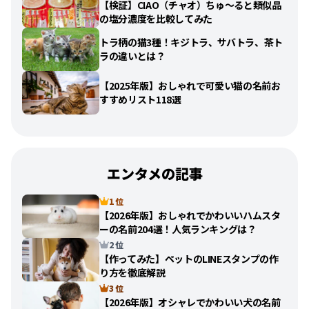
【検証】CIAO（チャオ）ちゅ〜ると類似品
の塩分濃度を比較してみた
トラ柄の猫3種！キジトラ、サバトラ、茶ト
ラの違いとは？
【2025年版】おしゃれで可愛い猫の名前お
すすめリスト118選
エンタメの記事
1 位
【2026年版】おしゃれでかわいいハムスタ
ーの名前204選！人気ランキングは？
2 位
【作ってみた】ペットのLINEスタンプの作
り方を徹底解説
3 位
【2026年版】オシャレでかわいい犬の名前