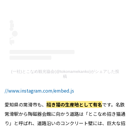
(一社)とこなめ観光協会(@tokonamekanko)がシェアした投
稿
//www.instagram.com/embed.js
愛知県の常滑市も、
招き猫の生産地として有名
です。名鉄
常滑駅から陶磁器会館に向かう道路は「とこなめ招き猫通
り」と呼ばれ、道路沿いのコンクリート壁には、巨大な招