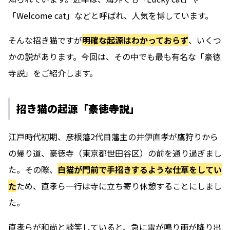
「Welcome cat」などと呼ばれ、人気を博しています。
そんな招き猫ですが
明確な起源はわかっておらず
、いくつ
かの説があります。今回は、その中でも最も有名な「豪徳
寺説」をご紹介します。
招き猫の起源「豪徳寺説」
江戸時代初期、彦根藩2代目藩主の井伊直孝が鷹狩りから
の帰り道、豪徳寺（東京都世田谷区）の前を通り過ぎまし
た。その際、
白猫が門前で手招きするような仕草をしてい
た
ため、直孝ら一行は寺に立ち寄り休憩することにしまし
た。
直孝らが和尚と談笑していると、急に雷が鳴り雨が降り出