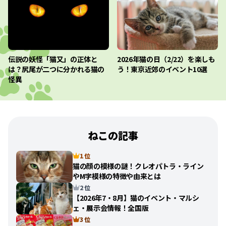
伝説の妖怪「猫又」の正体と
2026年猫の日（2/22）を楽しも
は？尻尾が二つに分かれる猫の
う！東京近郊のイベント10選
怪異
ねこの記事
1 位
猫の顔の模様の謎！クレオパトラ・ライン
やM字模様の特徴や由来とは
2 位
【2026年7・8月】猫のイベント・マルシ
ェ・展示会情報！全国版
3 位