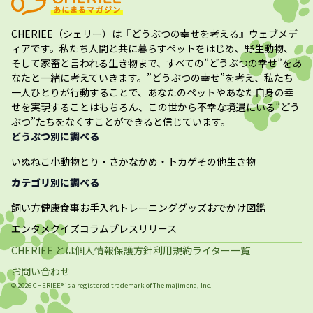
CHERIEE（シェリー）
は『どうぶつの幸せを考える』ウェブメデ
ィアです。私たち人間と共に暮らすペットをはじめ、野生動物、
そして家畜と言われる生き物まで、すべての”
どうぶつの幸せ
”をあ
なたと一緒に考えていきます。”
どうぶつの幸せ
”を考え、私たち
一人ひとりが行動することで、あなたのペットやあなた自身の幸
せを実現することはもちろん、この世から不幸な境遇にいる”どう
ぶつ”たちをなくすことができると信じています。
どうぶつ別に調べる
いぬ
ねこ
小動物
とり・さかな
かめ・トカゲ
その他生き物
カテゴリ別に調べる
飼い方
健康
食事
お手入れ
トレーニング
グッズ
おでかけ
図鑑
エンタメ
クイズ
コラム
プレスリリース
CHERIEE とは
個人情報保護方針
利用規約
ライター一覧
お問い合わせ
©
2026
CHERIEE® is a registered trademark of The
majimena, Inc.