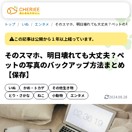
トップ
いぬ
エンタメ
そのスマホ、明日壊れても大丈夫？ペットの写
この記事は公開から１年以上経っています。
そのスマホ、明日壊れても大丈夫？ペ
ットの写真のバックアップ方法まとめ
【保存】
いぬ
かめ・トカゲ
その他生き物
とり・さかな
ねこ
小動物
エンタメ
2024.08.28