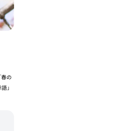
「春の
季語」