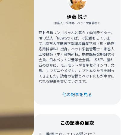
伊藤 悦子
家畜人工授精師、ペット栄養管理士
茶トラ猫リンゴちゃんと暮らす動物ライター。
NPO法人「NEWSつくば」で記者もしていま
す。麻布大学獣医学部環境畜産学科（現・動物
応用科学科）出身。ペット栄養管理士・家畜人
工授精師（牛）資格所持。動物医療発明研究会
会員、日本ペット栄養学会会員。 犬5匹、猫6
匹のほかに、モルモットやセキセイインコ、文
鳥、サワガニやメダカ、カブトムシたちを飼っ
てきました。読者の皆様とペットたちが幸せに
なれる記事を書いていきます。
他の記事を見る
この記事の目次
季語になっている猫とは？