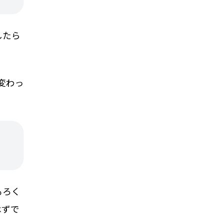
したら
変わっ
もろく
はずで