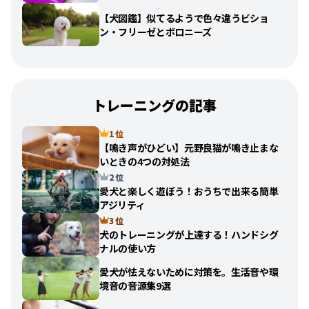
【犬図鑑】似てるようで色々違うビショ
ン・フリーゼとボロニーズ
トレーニングの記事
1 位
【鳴き声がひどい】元野良猫が鳴き止まな
いときの4つの対処法
2 位
愛犬と楽しく遊ぼう！おうちで出来る簡単
アジリティ
3 位
犬のトレーニングが上達する！ハンドシグ
ナルの使い方
愛犬が怯えないために対策を。生活音や環
境音の音源集9選