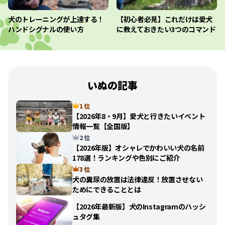
犬のトレーニングが上達する！
【初心者必見】これだけは愛犬
ハンドシグナルの使い方
に教えておきたい3つのコマンド
いぬの記事
1 位
【2026年8・9月】愛犬と行きたいイベント
情報一覧【全国版】
2 位
【2026年版】オシャレでかわいい犬の名前
178選！ランキングや色別にご紹介
3 位
犬の糞尿の放置は法律違反！放置させない
ためにできることとは
【2026年最新版】犬のInstagramのハッシ
ュタグ集