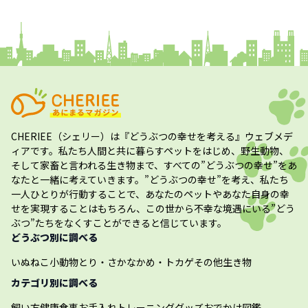
コラム
プレスリリース
CHERIEE（シェリー）
は『どうぶつの幸せを考える』ウェブメデ
ィアです。私たち人間と共に暮らすペットをはじめ、野生動物、
そして家畜と言われる生き物まで、すべての”
どうぶつの幸せ
”をあ
なたと一緒に考えていきます。”
どうぶつの幸せ
”を考え、私たち
一人ひとりが行動することで、あなたのペットやあなた自身の幸
せを実現することはもちろん、この世から不幸な境遇にいる”どう
ぶつ”たちをなくすことができると信じています。
どうぶつ別に調べる
いぬ
ねこ
小動物
とり・さかな
かめ・トカゲ
その他生き物
カテゴリ別に調べる
飼い方
健康
食事
お手入れ
トレーニング
グッズ
おでかけ
図鑑