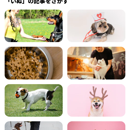
「
いぬ
」の記事をさがす
飼い方
健康
食事
お手入れ
トレーニング
グッズ