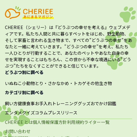
CHERIEE（シェリー）
は『どうぶつの幸せを考える』ウェブメデ
ィアです。私たち人間と共に暮らすペットをはじめ、野生動物、
そして家畜と言われる生き物まで、すべての”
どうぶつの幸せ
”をあ
なたと一緒に考えていきます。”
どうぶつの幸せ
”を考え、私たち
一人ひとりが行動することで、あなたのペットやあなた自身の幸
せを実現することはもちろん、この世から不幸な境遇にいる”どう
ぶつ”たちをなくすことができると信じています。
どうぶつ別に調べる
いぬ
ねこ
小動物
とり・さかな
かめ・トカゲ
その他生き物
カテゴリ別に調べる
飼い方
健康
食事
お手入れ
トレーニング
グッズ
おでかけ
図鑑
エンタメ
クイズ
コラム
プレスリリース
CHERIEE とは
個人情報保護方針
利用規約
ライター一覧
お問い合わせ