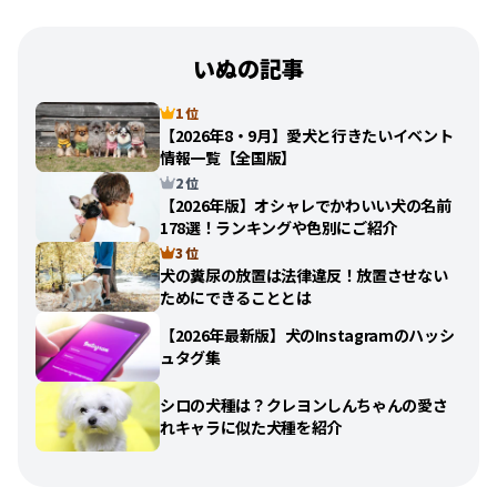
いぬの記事
1 位
【2026年8・9月】愛犬と行きたいイベント
情報一覧【全国版】
2 位
【2026年版】オシャレでかわいい犬の名前
178選！ランキングや色別にご紹介
3 位
犬の糞尿の放置は法律違反！放置させない
ためにできることとは
【2026年最新版】犬のInstagramのハッシ
ュタグ集
シロの犬種は？クレヨンしんちゃんの愛さ
れキャラに似た犬種を紹介