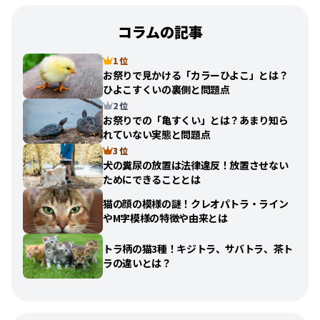
コラムの記事
1 位
お祭りで見かける「カラーひよこ」とは？
ひよこすくいの裏側と問題点
2 位
お祭りでの「亀すくい」とは？あまり知ら
れていない実態と問題点
3 位
犬の糞尿の放置は法律違反！放置させない
ためにできることとは
猫の顔の模様の謎！クレオパトラ・ライン
やM字模様の特徴や由来とは
トラ柄の猫3種！キジトラ、サバトラ、茶ト
ラの違いとは？