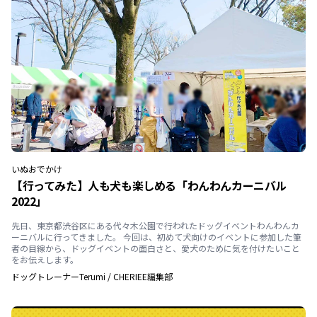
いぬ
おでかけ
【行ってみた】人も犬も楽しめる「わんわんカーニバル
2022」
先日、東京都渋谷区にある代々木公園で行われたドッグイベントわんわんカ
ーニバルに行ってきました。 今回は、初めて犬向けのイベントに参加した筆
者の目線から、ドッグイベントの面白さと、愛犬のために気を付けたいこと
をお伝えします。
ドッグトレーナーTerumi
/
CHERIEE編集部