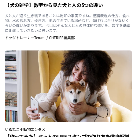
【犬の雑学】数字から見た犬と人の5つの違い
犬と人が違う生き物であることは周知の事実ですね。感情表現の仕方、食べ
物、水の飲み方、歩き方、毛の生えている場所など、挙げればキリがないく
らいの違いがあります。 今回はそんな犬と人の具体的な違いを、数字を基準
に比較していきたいと思います。
ドッグトレーナーTerumi
/
CHERIEE編集部
いぬ
ねこ
小動物
エンタメ
【作ってみた】ペットのLINEスタンプの作り方を徹底解説