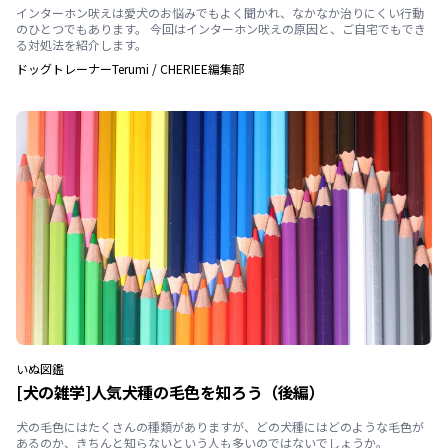
インターホン吠えは愛犬のお悩みでもよく聞かれ、なかなか治りにくい行動
のひとつでもあります。 今回はインターホン吠えの原因と、ご自宅でもでき
る対処法を紹介します。
ドッグトレーナーTerumi
/
CHERIEE編集部
いぬ
図鑑
[犬の雑学]人気犬種の毛色を知ろう（後編）
犬の毛色にはたくさんの種類がありますが、どの犬種にはどのような毛色が
あるのか、きちんと知らないという人も多いのではないでしょうか。