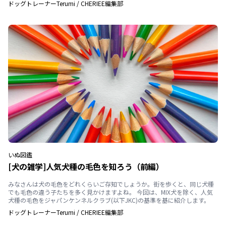
ドッグトレーナーTerumi
/
CHERIEE編集部
いぬ
図鑑
[犬の雑学]人気犬種の毛色を知ろう（前編）
みなさんは犬の毛色をどれくらいご存知でしょうか。街を歩くと、同じ犬種
でも毛色の違う子たちを多く見かけますよね。 今回は、MIX犬を除く、人気
犬種の毛色をジャパンケンネルクラブ(以下JKC)の基準を基に紹介します。
ドッグトレーナーTerumi
/
CHERIEE編集部