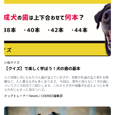
いぬ
クイズ
【クイズ】で楽しく学ぼう！犬の歯の基本
人と同様に犬にももちろん歯が生えていますが、本数や乳歯の生え変わる時
期など、人と異なる点も多くあります。 今回は、意外と知らない？犬の歯に
ついてクイズ形式でご紹介します。これから子犬や保護犬を迎えようとお考
えの方にもきっと役立つハズ。
ドッグトレーナーTerumi
/
CHERIEE編集部