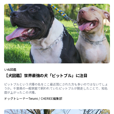
いぬ
図鑑
【犬図鑑】世界最強の犬「ピットブル」に注目
ピットブルという犬種の名をここ最近耳にされた方も多いのではないでしょ
うか。千葉県の一般家庭で飼われていたピットブルが脱走したことで、知名
度が上がったこの犬種。
ドッグトレーナーTerumi
/
CHERIEE編集部