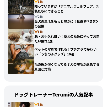
1 位
知っていますか「アニマルウェルフェア」③
私たちにできること
2 位
愛犬の生活をもっと豊かに！見直すべき5つ
の習慣
3 位
脱・お手入れ嫌い！愛犬のためにやっておき
たい慣れ5選
ペットの写真で作れる！プチプラでかわい
い「うちの子グッズ」10選
毛の色が薄くなってる？犬の被毛が退色する
原因と対策
ドッグトレーナーTerumiの人気記事
1 位