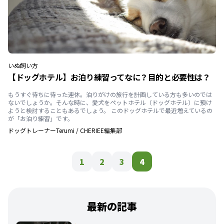
いぬ
飼い方
【ドッグホテル】お泊り練習ってなに？目的と必要性は？
もうすぐ待ちに待った連休。泊りがけの旅行を計画している方も多いのでは
ないでしょうか。そんな時に、愛犬をペットホテル（ドッグホテル）に預け
ようと検討することもあるでしょう。 このドッグホテルで最近増えているの
が「お泊り練習」です。
ドッグトレーナーTerumi
/
CHERIEE編集部
1
2
3
4
最新の記事