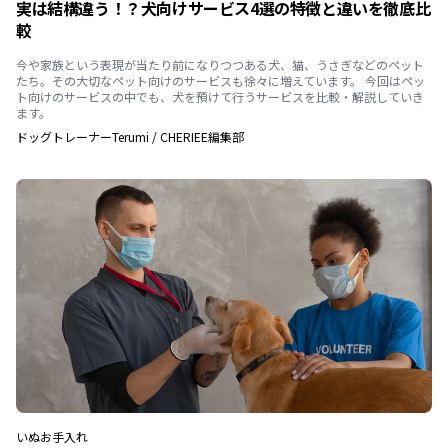
実は結構違う！？犬向けサービス4選の特徴と違いを徹底比
較
今や家族という表現が当たり前になりつつある犬、猫、うさぎなどのペット
たち。その大切なペット向けのサービスも徐々に増えています。 今回はペッ
ト向けのサービスの中でも、犬を預けて行うサービスを比較・解説していき
ます。
ドッグトレーナーTerumi
/
CHERIEE編集部
いぬ
お手入れ