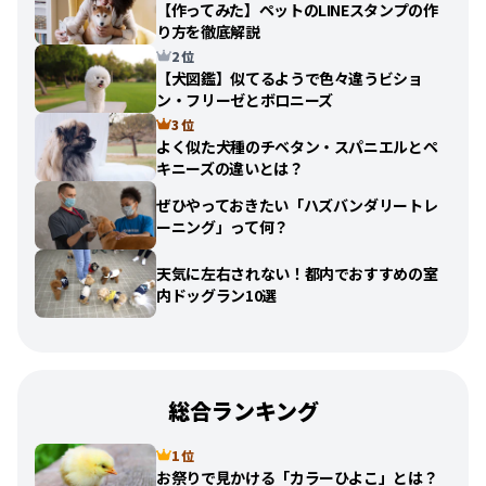
【作ってみた】ペットのLINEスタンプの作
り方を徹底解説
2 位
【犬図鑑】似てるようで色々違うビショ
ン・フリーゼとボロニーズ
3 位
よく似た犬種のチベタン・スパニエルとペ
キニーズの違いとは？
ぜひやっておきたい「ハズバンダリートレ
ーニング」って何？
天気に左右されない！都内でおすすめの室
内ドッグラン10選
総合ランキング
1 位
お祭りで見かける「カラーひよこ」とは？