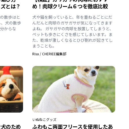
ッズとは？
め！肉球クリーム６つを徹底比較
との散歩はと
犬や猫を飼っていると、年を重ねるごとにだ
も、犬の散歩
んだんと肉球のガサガサが気になってきます
く分からな
よね。 ガサガサの肉球を放置してしまうと、
ペットも歩きにくさを感じてしまいます。ま
た、乾燥が激しくなるとひび割れが起きてし
まうことも。
Risa
/
CHERIEE編集部
いぬ
ねこ
グッズ
愛⽝のため
ふわもこ両面フリースを使用したあ