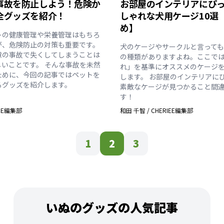
事故を防止しよう！危険か
お部屋のインテリアにぴ
全グッズを紹介！
しゃれな犬用ケージ10選
め】
トの健康管理や栄養管理はもちろ
が、危険防止の対策も重要です。
犬のケージやサークルと言って
慮の事故で失くしてしまうことは
の種類がありますよね。ここで
しいことです。 そんな事故を未然
れ」を基準にオススメのケージ
ために、今回の記事ではペットを
します。 お部屋のインテリアに
るグッズを紹介します。
素敵なケージが見つかること間
す！
IEE編集部
和田 千智
/
CHERIEE編集部
1
2
3
いぬのグッズの人気記事