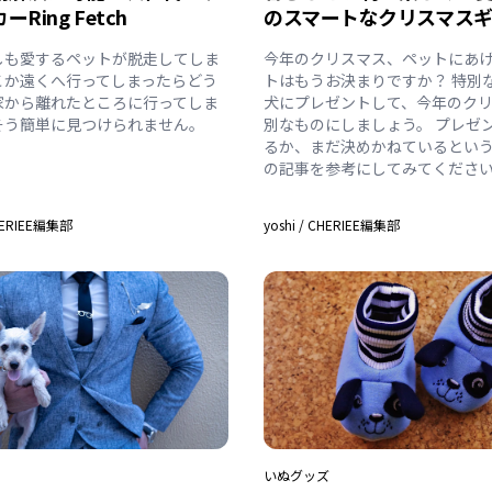
Ring Fetch
のスマートなクリスマスギ
しも愛するペットが脱走してしま
今年のクリスマス、ペットにあ
こか遠くへ行ってしまったらどう
トはもうお決まりですか？ 特別
家から離れたところに行ってしま
犬にプレゼントして、今年のク
そう簡単に見つけられません。
別なものにしましょう。 プレゼ
るか、まだ決めかねているとい
の記事を参考にしてみてくださ
ERIEE編集部
yoshi
/
CHERIEE編集部
いぬ
グッズ