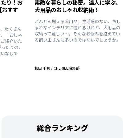
ったり！お
素敵な暮らしの秘密。達人に学ぶ、
【おすす
犬用品のおしゃれ収納術！
どんどん増える犬用品。生活感のない、おし
ゃれなインテリアに憧れるけれど、犬用品の
も、たくさん
収納って難しい…。そんなお悩みを抱えてい
は、「おしゃ
る飼い主さんも多いのではないでしょうか。
をご紹介いた
ぴったりの、
違いなしで
和田 千智
/
CHERIEE編集部
総合ランキング