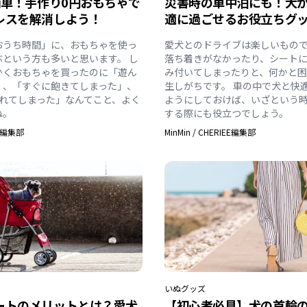
簡単！手作り0円おもちゃで
災害時の車中泊にも！犬
レスを解消しよう！
適に過ごせるお役立ちグッ
おうち時間」に、おもちゃを使っ
愛犬とのドライブは楽しいもの
ぶという方も多いと思います。 し
落ち着きがなかったり、シート
かくおもちゃを買ったのに「遊ん
み付いてしまったりと、何かと
」、「すぐに飽きてしまった」、
生しがちです。 車の中で犬と快
されてしまった」なんてこと、よく
ようにしておけば、いざという
ね。
する際にも役立つでしょう。
EE編集部
MinMin
/
CHERIEE編集部
いぬ
グッズ
ートのメリットとは？愛犬
【初心者必見】犬の首輪