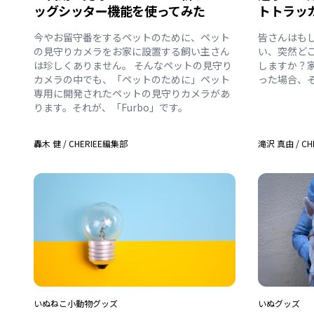
ッグシッター機能を使ってみた
トトラッカー
今やお留守番をするペットのために、ペット
皆さんはも
の見守りカメラをお家に設置する飼い主さん
い、突然ど
は珍しくありません。 そんなペットの見守り
しますか？
カメラの中でも、「ペットのために」ペット
った場合、
専用に開発されたペットの見守りカメラがあ
ります。それが、「Furbo」です。
轟木 健
/
CHERIEE編集部
滝沢 真由
/
CH
いぬ
ねこ
小動物
グッズ
いぬ
グッズ