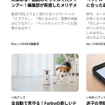
ンプー！編集部が実感したメリデメ
に合った
最近CMなどでよく見かけるシャワーヘッド
昨今、カー
「ミラブル」。 「気になるけど、実際の効果
が多くなり
はどうなの？」「ペットのシャンプーにも効
「犬にカー
果があるの？
がいいので
しれません
はどのよう
Risa
/
CHERIEE編集部
Kei
/
CHERIE
いぬ
グッズ
いぬ
ねこ
グッ
全自動で見守る！Furboの新しいド
迷子の早