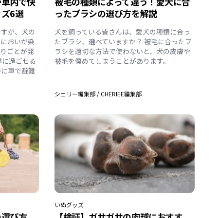
が車内で快
被毛の種類によって違う！愛犬に合
ズ6選
ったブラシの選び方を解説
ですが、犬の
犬を飼っている皆さんは、愛犬の種類に合っ
ににおいが染
たブラシ、選べていますか？ 被毛に合ったブ
困りごとが発
ラシを適切な方法で使わないと、犬の皮膚や
適に過ごせる
被毛を傷めてしまうことがあります。
時に車で避難
シェリー編集部
/
CHERIEE編集部
いぬ
グッズ
の選び方
【検証】ガサガサの肉球におすす