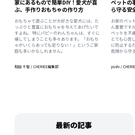
家にあるもので簡単DIY！愛犬が喜
ペットの
ぶ、手作りおもちゃの作り方
ら守る安
おもちゃで遊ぶことが大好きな愛犬には、た
お家のペッ
っぷりと豊富におもちゃを与えてあげたいで
ん重要です
すよね。 特にパピーのわんちゃんは、すぐに
ペットを不
壊してしまうことも多々あります。「おもち
とても心苦
ゃがいくらあっても足りない！」というご家
に防止する
庭も多いかもしれません。
危険から守
和田 千智
/
CHERIEE編集部
yoshi
/
CHER
最新の記事