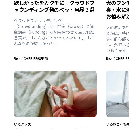
欲しかったをカタチに！クラウドフ
犬のウン
ァウンディング発のペット用品３選
臭・水に
お悩み解
クラウドファウンディング
（Crowdfunding）は、群衆（Crowd）と資
犬の散歩を
金調達（Funding）を組み合わせて生まれた
るかは、特
言葉で、「こんなことやってみたい！」「こ
す。都心部
んなものが欲しかった！
い、外では
つあります
Risa
/
CHERIEE編集部
Risa
/
CHERI
いぬ
グッズ
いぬ
ねこ
小動