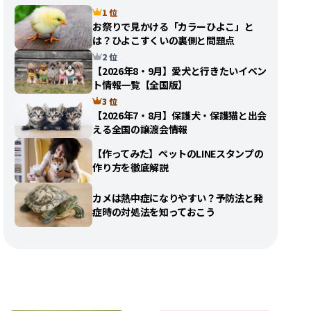
1 位
お祭りで見かける「カラーひよこ」と
は？ひよこすくいの裏側と問題点
2 位
【2026年8・9月】愛犬と行きたいイベン
ト情報一覧【全国版】
3 位
【2026年7・8月】保護犬・保護猫と出会
える全国の譲渡会情報
【作ってみた】ペットのLINEスタンプの
作り方を徹底解説
カメは熱中症になりやすい？予防法と発
症時の対処法を知っておこう