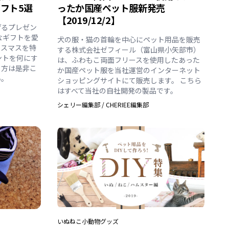
フト5選
ったか国産ペット服新発売
【2019/12/2】
げるプレゼン
なギフトを愛
犬の服・猫の首輪を中心にペット用品を販売
リスマスを特
する株式会社ゼフィール（富山県小矢部市）
ントを何にす
は、ふわもこ両面フリースを使用したあった
う方は是非こ
か国産ペット服を当社運営のインターネット
い。
ショッピングサイトにて販売します。 こちら
はすべて当社の自社開発の製品です。
シェリー編集部
/
CHERIEE編集部
いぬ
ねこ
小動物
グッズ