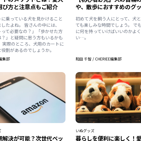
選び方と注意点もご紹介
や、散歩におすすめのグ
トに乗っている犬を見かけること
初めて犬を飼う人にとって、犬
ましたよね。 皆さんの中には、
ても楽しみな時間でしょう。 で
トって必要なの？」「歩かせた方
に何を持っていけばいいのかよ
は？」と疑問に思う方もいるかも
い…。
。 実際のところ、犬用のカートに
な役割があるのでしょうか。
E編集部
和田 千智
/
CHERIEE編集部
ズ
いぬ
グッズ
期解決が可能？次世代ペッ
暮らしを便利に楽しく！