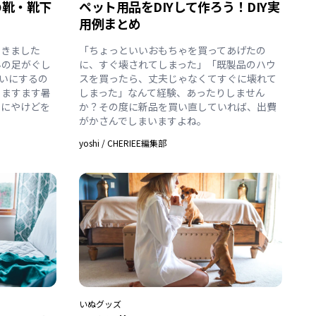
の靴・靴下
ペット用品をDIYして作ろう！DIY実
用例まとめ
てきました
「ちょっといいおもちゃを買ってあげたの
んの足がぐし
に、すぐ壊されてしまった」「既製品のハウ
いにするの
スを買ったら、丈夫じゃなくてすぐに壊れて
らますます暑
しまった」なんて経験、あったりしません
球にやけどを
か？その度に新品を買い直していれば、出費
がかさんでしまいますよね。
yoshi
/
CHERIEE編集部
いぬ
グッズ