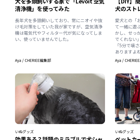
犬を多頭飼いする家で「Levoit 空気
【DIY】
清浄機」を使ってみた
犬のスト
長年犬を多頭飼いしており、常にニオイや抜
愛犬との「
け毛対策をしていた我が家ですが、空気清浄
て一緒に遊
機は電気代やフィルター代が気になってしま
かし、せっ
い、使っていませんでした。
でくれない
「5分で壊
ありますよ
Aya
/
CHERIEE編集部
Aya
/
CHERI
いぬ
グッズ
いぬ
グッズ
効果ある？話題のミラブルで犬シャ
ペットカ