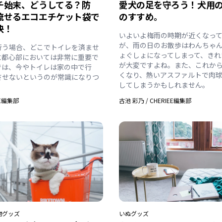
チ始末、どうしてる？防
愛犬の足を守ろう！犬用
流せるエコエチケット袋で
のすすめ。
決！
いよいよ梅雨の時期が近くなっ
が、雨の日のお散歩はわんちゃ
行う場合、どこでトイレを済ませ
ょぐしょになってしまって、きれ
に都心部においては非常に重要で
が大変ですよね。また、これか
では、今やトイレは家の中で行
くなり、熱いアスファルトで肉
させないというのが常識になりつ
してしまうかもしれません。
。
EE編集部
古池 彩乃
/
CHERIEE編集部
物
グッズ
いぬ
グッズ