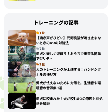
トレーニングの記事
1 位
【鳴き声がひどい】元野良猫が鳴き止まな
いときの4つの対処法
2 位
愛犬と楽しく遊ぼう！おうちで出来る簡単
アジリティ
3 位
犬のトレーニングが上達する！ハンドシグ
ナルの使い方
愛犬が怯えないために対策を。生活音や環
境音の音源集9選
愛犬に咬まれた！犬が咬む8つの原因と対処
法を解説