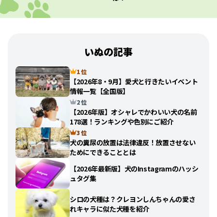
いぬの記事
1 位
【2026年8・9月】愛犬と行きたいイベント
情報一覧【全国版】
2 位
【2026年版】オシャレでかわいい犬の名前
178選！ランキングや色別にご紹介
3 位
犬の糞尿の放置は法律違反！放置させない
ためにできることとは
【2026年最新版】犬のInstagramのハッシ
ュタグ集
シロの犬種は？クレヨンしんちゃんの愛さ
れキャラに似た犬種を紹介