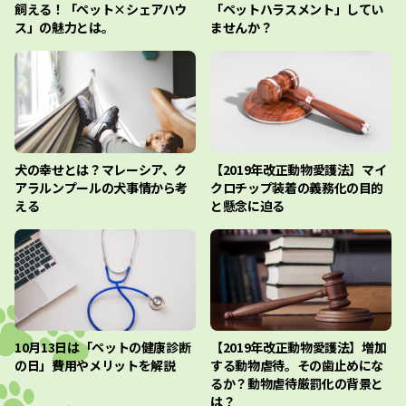
飼える！「ペット×シェアハウ
「ペットハラスメント」してい
ス」の魅力とは。
ませんか？
犬の幸せとは？マレーシア、ク
【2019年改正動物愛護法】マイ
アラルンプールの犬事情から考
クロチップ装着の義務化の目的
える
と懸念に迫る
10月13日は「ペットの健康診断
【2019年改正動物愛護法】増加
の日」費用やメリットを解説
する動物虐待。その歯止めにな
るか？動物虐待厳罰化の背景と
は？