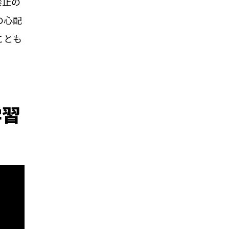
禁止の
の心配
ことも
学習