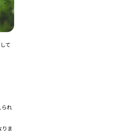
通して
えられ
なりま