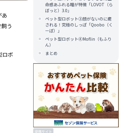
命感あふれる瞳が特徴「LOVOT（ら
ぼっと）3.0」
があ
ペット型ロボット③顔がないのに癒
される！究極のしっぽ「Qoobo（く
で飼う
ーぼ）」
ペット型ロボット④Moflin（もふり
ん）
まとめ
型ロボ
提携サイト