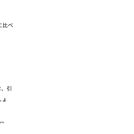
に比べ
む、引
しょ
ん。