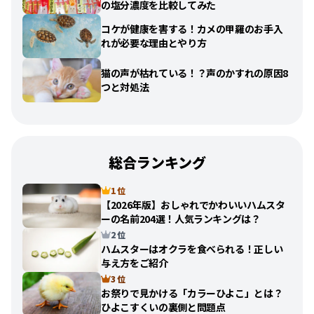
の塩分濃度を比較してみた
コケが健康を害する！カメの甲羅のお手入
れが必要な理由とやり方
猫の声が枯れている！？声のかすれの原因8
つと対処法
総合ランキング
1 位
【2026年版】おしゃれでかわいいハムスタ
ーの名前204選！人気ランキングは？
2 位
ハムスターはオクラを食べられる！正しい
与え方をご紹介
3 位
お祭りで見かける「カラーひよこ」とは？
ひよこすくいの裏側と問題点