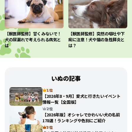
【獣医師監修】甘くみないで！
【獣医師監修】突然の嘔吐や下
犬の尿漏れで考えられる病気と
痢に注意！犬や猫の急性膵炎と
は
は？
いぬの記事
1 位
【2026年8・9月】愛犬と行きたいイベント
情報一覧【全国版】
2 位
【2026年版】オシャレでかわいい犬の名前
178選！ランキングや色別にご紹介
3 位