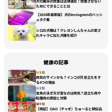
犬の糞尿の放置は法律違反！放置させない
ためにできることとは
【2026年最新版】犬のInstagramのハッシ
ュタグ集
シロの犬種は？クレヨンしんちゃんの愛さ
れキャラに似た犬種を紹介
健康の記事
1 位
病気のサインかも？インコが片足立ちをす
る4つの理由
2 位
金魚の泳ぎ方が変なのは病気？逆立ち病や
転覆病の原因と対策
3 位
【検証】CIAO（チャオ）ちゅ〜ると類似品