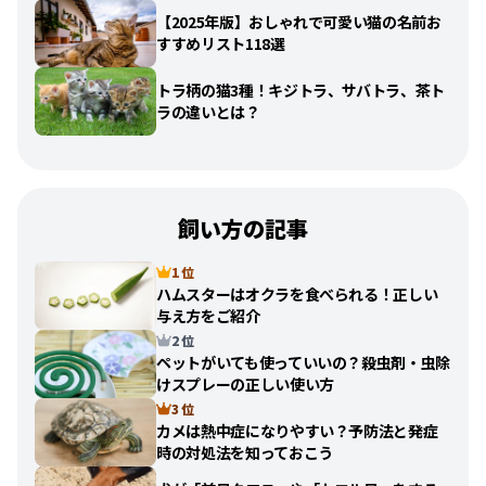
【2025年版】おしゃれで可愛い猫の名前お
すすめリスト118選
トラ柄の猫3種！キジトラ、サバトラ、茶ト
ラの違いとは？
飼い方の記事
1 位
ハムスターはオクラを食べられる！正しい
与え方をご紹介
2 位
ペットがいても使っていいの？殺虫剤・虫除
けスプレーの正しい使い方
3 位
カメは熱中症になりやすい？予防法と発症
時の対処法を知っておこう