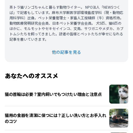
茶トラ猫リンゴちゃんと暮らす動物ライター。 NPO法人「NEWSつく
ば」で記者もしています。麻布大学獣医学部環境畜産学科（現・動物応
用科学科）出身。ペット栄養管理士・家畜人工授精師（牛）資格所持。
動物医療発明研究会会員、日本ペット栄養学会会員。 犬5匹、猫6匹の
ほかに、モルモットやセキセイインコ、文鳥、サワガニやメダカ、カブ
トムシたちを飼ってきました。読者の皆様とペットたちが幸せになれる
記事を書いていきます。
他の記事を見る
あなたへのオススメ
猫の首輪は必要？室内飼いでもつけたい理由と注意点
猫用の食器を清潔に保つには？正しい洗い方とお手入れ
のコツ