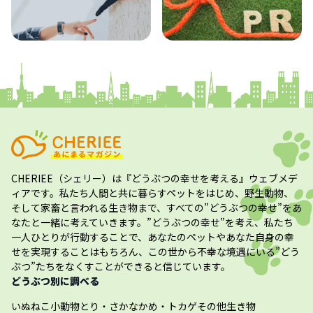
コラム
プレスリリース
CHERIEE（シェリー）
は『どうぶつの幸せを考える』ウェブメデ
ィアです。私たち人間と共に暮らすペットをはじめ、野生動物、
そして家畜と言われる生き物まで、すべての”
どうぶつの幸せ
”をあ
なたと一緒に考えていきます。”
どうぶつの幸せ
”を考え、私たち
一人ひとりが行動することで、あなたのペットやあなた自身の幸
せを実現することはもちろん、この世から不幸な境遇にいる”どう
ぶつ”たちをなくすことができると信じています。
どうぶつ別に調べる
いぬ
ねこ
小動物
とり・さかな
かめ・トカゲ
その他生き物