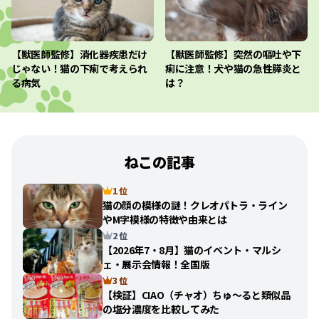
【獣医師監修】消化器疾患だけ
【獣医師監修】突然の嘔吐や下
じゃない！猫の下痢で考えられ
痢に注意！犬や猫の急性膵炎と
る病気
は？
ねこの記事
1 位
猫の顔の模様の謎！クレオパトラ・ライン
やM字模様の特徴や由来とは
2 位
【2026年7・8月】猫のイベント・マルシ
ェ・展示会情報！全国版
3 位
【検証】CIAO（チャオ）ちゅ〜ると類似品
の塩分濃度を比較してみた