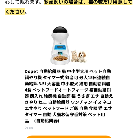
心して眠れます。
多頭飼いの場合は、猫の数だけ用意して
ください
。
Dopet 自動給餌器 猫 中小型犬用 ペット自動
餌やり機 タイマー式 録音可 最大15日連続自
動給餌 3.5L大容量 中小型犬 猫用 自動給餌器
4食 ペットフードオートフィーダ 猫自動給餌
器 餌入れ 給餌機 自動餌 猫 うさぎ エサ 自動え
さやり ねこ 自動給餌器 ワンチャン イヌ ネコ
エサやり ペットフード ご飯 自動 食器 猫 エサ
タイマー 自動 犬猫お留守番対策 ペット用
品 (自動給餌器)
Dopet