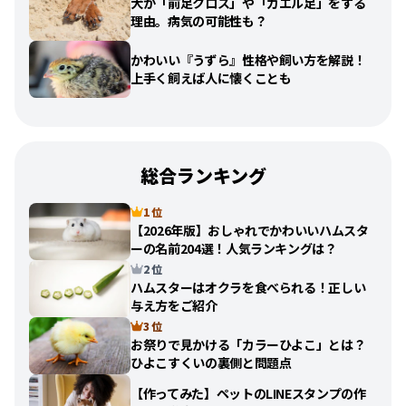
犬が「前足クロス」や「カエル足」をする
理由。病気の可能性も？
かわいい『うずら』性格や飼い方を解説！
上手く飼えば人に懐くことも
総合ランキング
1 位
【2026年版】おしゃれでかわいいハムスタ
ーの名前204選！人気ランキングは？
2 位
ハムスターはオクラを食べられる！正しい
与え方をご紹介
3 位
お祭りで見かける「カラーひよこ」とは？
ひよこすくいの裏側と問題点
【作ってみた】ペットのLINEスタンプの作