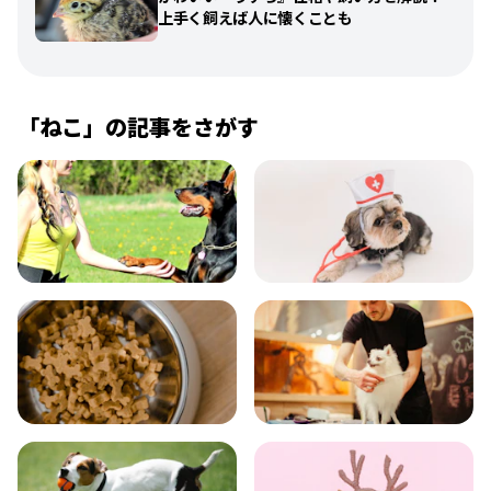
上手く飼えば人に懐くことも
「
ねこ
」の記事をさがす
飼い方
健康
食事
お手入れ