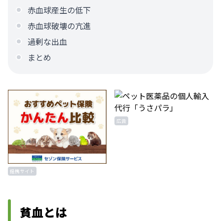
赤血球産生の低下
赤血球破壊の亢進
過剰な出血
まとめ
広告
提携サイト
貧血とは