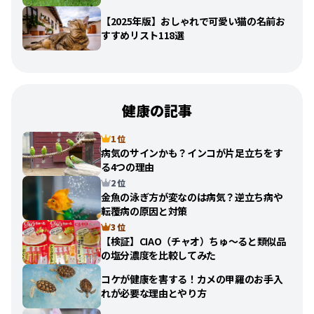
【2025年版】おしゃれで可愛い猫の名前お
すすめリスト118選
健康の記事
1 位
病気のサインかも？インコが片足立ちをす
る4つの理由
2 位
金魚の泳ぎ方が変なのは病気？逆立ち病や
転覆病の原因と対策
3 位
【検証】CIAO（チャオ）ちゅ〜ると類似品
の塩分濃度を比較してみた
コケが健康を害する！カメの甲羅のお手入
れが必要な理由とやり方