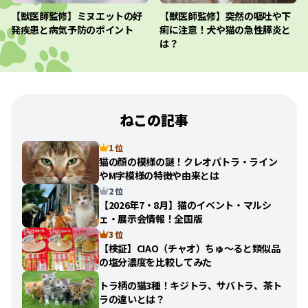
【獣医師監修】ミヌエットの好
【獣医師監修】突然の嘔吐や下
発疾患と病気予防のポイント
痢に注意！犬や猫の急性膵炎と
は？
ねこの記事
1 位
猫の顔の模様の謎！クレオパトラ・ライン
やM字模様の特徴や由来とは
2 位
【2026年7・8月】猫のイベント・マルシ
ェ・展示会情報！全国版
3 位
【検証】CIAO（チャオ）ちゅ〜ると類似品
の塩分濃度を比較してみた
トラ柄の猫3種！キジトラ、サバトラ、茶ト
ラの違いとは？