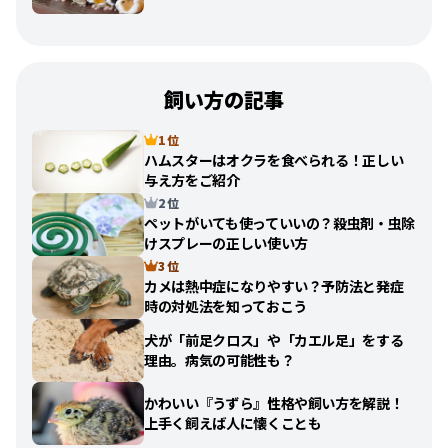
飼い方の記事
1 位
ハムスターはオクラを食べられる！正しい
与え方をご紹介
2 位
ペットがいても使っていいの？殺虫剤・虫除
けスプレーの正しい使い方
3 位
カメは熱中症になりやすい？予防法と発症
時の対処法を知っておこう
犬が「前足クロス」や「カエル足」をする
理由。病気の可能性も？
かわいい『うずら』性格や飼い方を解説！
上手く飼えば人に懐くことも