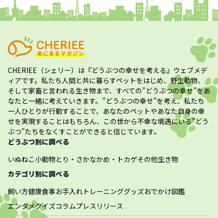
CHERIEE（シェリー）
は『どうぶつの幸せを考える』ウェブメデ
ィアです。私たち人間と共に暮らすペットをはじめ、野生動物、
そして家畜と言われる生き物まで、すべての”
どうぶつの幸せ
”をあ
なたと一緒に考えていきます。”
どうぶつの幸せ
”を考え、私たち
一人ひとりが行動することで、あなたのペットやあなた自身の幸
せを実現することはもちろん、この世から不幸な境遇にいる”どう
ぶつ”たちをなくすことができると信じています。
どうぶつ別に調べる
いぬ
ねこ
小動物
とり・さかな
かめ・トカゲ
その他生き物
カテゴリ別に調べる
飼い方
健康
食事
お手入れ
トレーニング
グッズ
おでかけ
図鑑
エンタメ
クイズ
コラム
プレスリリース