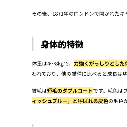
その後、1871年のロンドンで開かれた
身体的特徴
体重は4〜8kgで、
力強くがっしりとした
われており、他の猫種に比べると成長は
被毛は
短毛のダブルコート
です。毛色は
ィッシュブルー」と呼ばれる灰色
の毛色