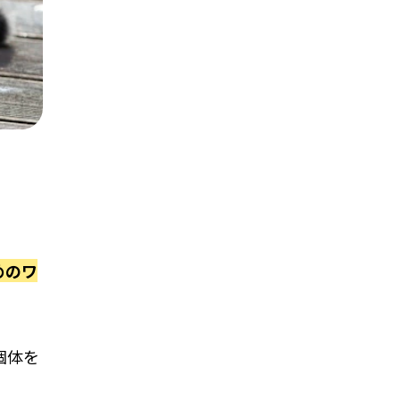
めのワ
個体を