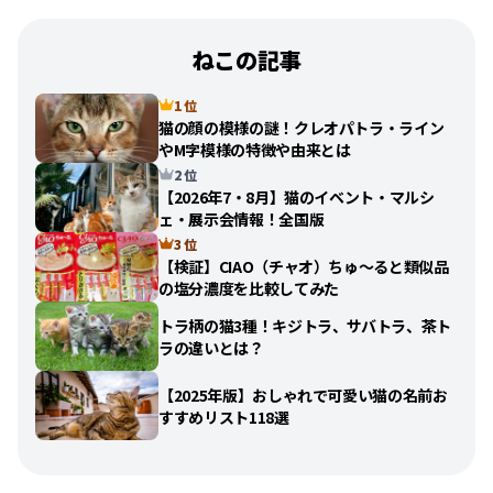
ねこの記事
1 位
猫の顔の模様の謎！クレオパトラ・ライン
やM字模様の特徴や由来とは
2 位
【2026年7・8月】猫のイベント・マルシ
ェ・展示会情報！全国版
3 位
【検証】CIAO（チャオ）ちゅ〜ると類似品
の塩分濃度を比較してみた
トラ柄の猫3種！キジトラ、サバトラ、茶ト
ラの違いとは？
【2025年版】おしゃれで可愛い猫の名前お
すすめリスト118選