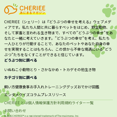
CHERIEE（シェリー）
は『どうぶつの幸せを考える』ウェブメデ
ィアです。私たち人間と共に暮らすペットをはじめ、野生動物、
そして家畜と言われる生き物まで、すべての”
どうぶつの幸せ
”をあ
なたと一緒に考えていきます。”
どうぶつの幸せ
”を考え、私たち
一人ひとりが行動することで、あなたのペットやあなた自身の幸
せを実現することはもちろん、この世から不幸な境遇にいる”どう
ぶつ”たちをなくすことができると信じています。
どうぶつ別に調べる
いぬ
ねこ
小動物
とり・さかな
かめ・トカゲ
その他生き物
カテゴリ別に調べる
飼い方
健康
食事
お手入れ
トレーニング
グッズ
おでかけ
図鑑
エンタメ
クイズ
コラム
プレスリリース
CHERIEE とは
個人情報保護方針
利用規約
ライター一覧
お問い合わせ
©
2026
CHERIEE® is a registered trademark of The
majimena, Inc.