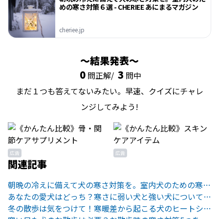
めの寒さ対策６選 - CHERIEE あにまるマガジン
cheriee.jp
結果発表
0
3
問正解/
問中
まだ１つも答えてないみたい。早速、クイズにチャレ
ンジしてみよう!
広告
広告
関連記事
朝晩の冷えに備えて犬の寒さ対策を。室内犬のための寒さ対策６選
あなたの愛犬はどっち？寒さに弱い犬と強い犬について徹底解説！
冬の散歩は気をつけて！寒暖差から起こる犬のヒートショックと対策法