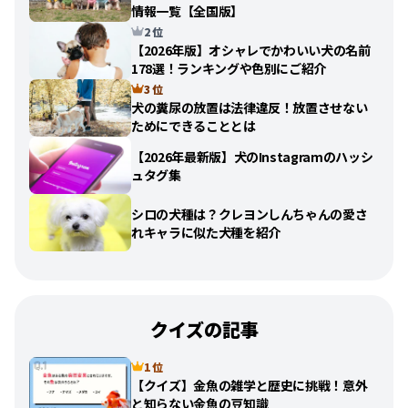
情報一覧【全国版】
2 位
【2026年版】オシャレでかわいい犬の名前
178選！ランキングや色別にご紹介
3 位
犬の糞尿の放置は法律違反！放置させない
ためにできることとは
【2026年最新版】犬のInstagramのハッシ
ュタグ集
シロの犬種は？クレヨンしんちゃんの愛さ
れキャラに似た犬種を紹介
クイズの記事
1 位
【クイズ】金魚の雑学と歴史に挑戦！意外
と知らない金魚の豆知識