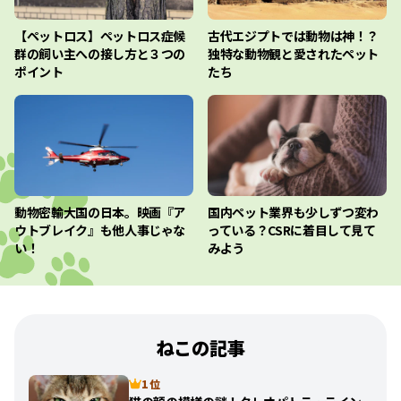
【ペットロス】ペットロス症候
古代エジプトでは動物は神！？
群の飼い主への接し方と３つの
独特な動物観と愛されたペット
ポイント
たち
動物密輸大国の日本。映画『ア
国内ペット業界も少しずつ変わ
ウトブレイク』も他人事じゃな
っている？CSRに着目して見て
い！
みよう
ねこの記事
1 位