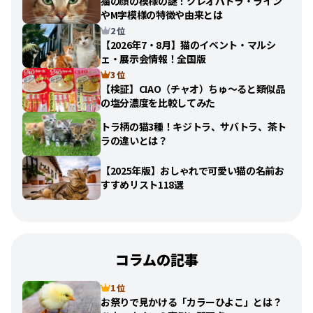
猫の顔の模様の謎！クレオパトラ・ライン
やM字模様の特徴や由来とは
2 位
【2026年7・8月】猫のイベント・マルシ
ェ・展示会情報！全国版
3 位
【検証】CIAO（チャオ）ちゅ〜ると類似品
の塩分濃度を比較してみた
トラ柄の猫3種！キジトラ、サバトラ、茶ト
ラの違いとは？
【2025年版】おしゃれで可愛い猫の名前お
すすめリスト118選
コラムの記事
1 位
お祭りで見かける「カラーひよこ」とは？