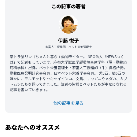
この記事の著者
伊藤 悦子
家畜人工授精師、ペット栄養管理士
茶トラ猫リンゴちゃんと暮らす動物ライター。 NPO法人「NEWSつく
ば」で記者もしています。麻布大学獣医学部環境畜産学科（現・動物応
用科学科）出身。ペット栄養管理士・家畜人工授精師（牛）資格所持。
動物医療発明研究会会員、日本ペット栄養学会会員。 犬5匹、猫6匹の
ほかに、モルモットやセキセイインコ、文鳥、サワガニやメダカ、カブ
トムシたちを飼ってきました。読者の皆様とペットたちが幸せになれる
記事を書いていきます。
他の記事を見る
あなたへのオススメ