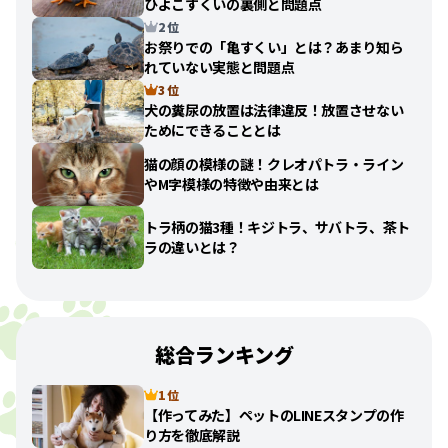
ひよこすくいの裏側と問題点
2 位
お祭りでの「亀すくい」とは？あまり知ら
れていない実態と問題点
3 位
犬の糞尿の放置は法律違反！放置させない
ためにできることとは
猫の顔の模様の謎！クレオパトラ・ライン
やM字模様の特徴や由来とは
トラ柄の猫3種！キジトラ、サバトラ、茶ト
ラの違いとは？
総合ランキング
1 位
【作ってみた】ペットのLINEスタンプの作
り方を徹底解説