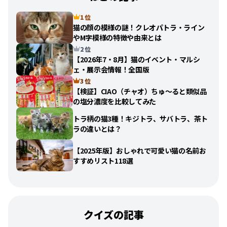
1 位
猫の顔の模様の謎！クレオパトラ・ライン
やM字模様の特徴や由来とは
2 位
【2026年7・8月】猫のイベント・マルシ
ェ・展示会情報！全国版
3 位
【検証】CIAO（チャオ）ちゅ〜ると類似品
の塩分濃度を比較してみた
トラ柄の猫3種！キジトラ、サバトラ、茶ト
ラの違いとは？
【2025年版】おしゃれで可愛い猫の名前お
すすめリスト118選
クイズの記事