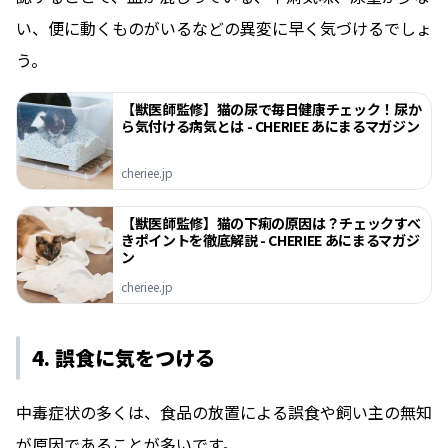
い、便に動くものがいるなどの異変に早く気づけるでしょ
う。
【獣医師監修】猫の尿で毎日健康チェック！尿か
ら気付ける病気とは - CHERIEE あにまるマガジン
cheriee.jp
【獣医師監修】猫の下痢の原因は？チェックすべ
きポイントを徹底解説 - CHERIEE あにまるマガジ
ン
cheriee.jp
4. 誤食に気をつける
中毒症状の多くは、食品の放置による誤食や飼い主の無知
が原因であることが多いです。