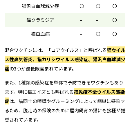
猫汎白血球減少症
〇
〇
〇
猫クラミジア
–
–
〇
猫白血病
–
〇
〇
混合ワクチンには、「コアウイルス」と呼ばれる
猫ウイル
ス性鼻気管炎、猫カリシウイルス感染症、猫汎白血球減少
症
の3つが最低限含まれています。
また、1種類の感染症を単体で予防できるワクチンもあり
ます。特に猫エイズとも呼ばれる
猫免疫不全ウイルス感染
症
は、猫同士の喧嘩やグルーミングによって簡単に感染す
るため、脱走時の保険のために屋内飼育の猫にも接種が推
奨されています。