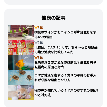
健康の記事
1 位
病気のサインかも？インコが片足立ちをす
る4つの理由
2 位
【検証】CIAO（チャオ）ちゅ〜ると類似品
の塩分濃度を比較してみた
3 位
金魚の泳ぎ方が変なのは病気？逆立ち病や
転覆病の原因と対策
コケが健康を害する！カメの甲羅のお手入
れが必要な理由とやり方
猫の声が枯れている！？声のかすれの原因8
つと対処法