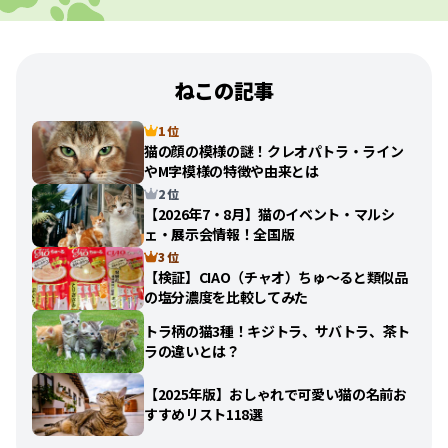
ねこの記事
1 位
猫の顔の模様の謎！クレオパトラ・ライン
やM字模様の特徴や由来とは
2 位
【2026年7・8月】猫のイベント・マルシ
ェ・展示会情報！全国版
3 位
【検証】CIAO（チャオ）ちゅ〜ると類似品
の塩分濃度を比較してみた
トラ柄の猫3種！キジトラ、サバトラ、茶ト
ラの違いとは？
【2025年版】おしゃれで可愛い猫の名前お
すすめリスト118選