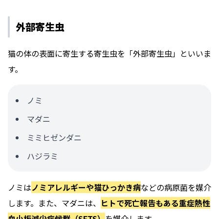
外部寄生虫
猫の体の表面に寄生する寄生虫を「外部寄生虫」といいま
す。
ノミ
マダニ
ミミヒゼンダニ
ハジラミ
ノミは
ノミアレルギーや猫ひっかき病
などの病原菌を媒介
します。また、マダニは、
ヒトで死亡報告もある重症熱性
血小板減少症候群（SFTS）
を媒介します。