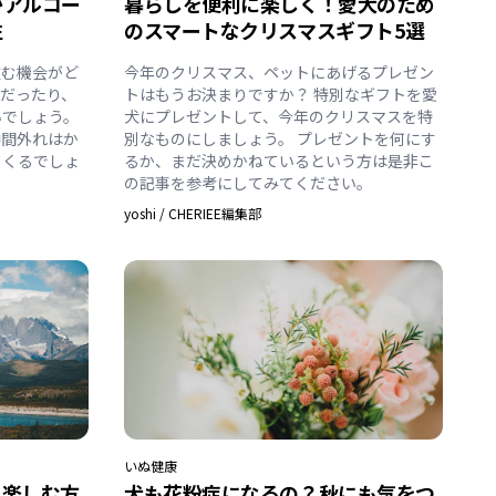
がアルコー
暮らしを便利に楽しく！愛⽝のため
性
のスマートなクリスマスギフト5選
飲む機会がど
今年のクリスマス、ペットにあげるプレゼン
だったり、
トはもうお決まりですか？ 特別なギフトを愛
いでしょう。
犬にプレゼントして、今年のクリスマスを特
仲間外れはか
別なものにしましょう。 プレゼントを何にす
てくるでしょ
るか、まだ決めかねているという方は是非こ
の記事を参考にしてみてください。
yoshi
/
CHERIEE編集部
いぬ
健康
を楽しむ方
犬も花粉症になるの？秋にも気をつ