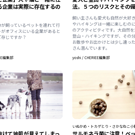
る企業は実際に存在するの
法。５つのリスクとその
飼い主さんも愛犬も自然が大好
やハイキングは一緒に楽しむの
分が飼っているペットを連れて行
のアクティビティです。大自然を
トがオフィスにいる企業があると
登山・ハイキングですが、その
ご存じですか？
お散歩やお出かけとは少し違っ
さん潜んでいます。
IEE編集部
yoshi
/
CHERIEE編集部
いぬ
かめ・トカゲ
とり・さかな
ねこ
小
抜けて地肌が見えてしまっ
サルモネラ菌に注意！ペ