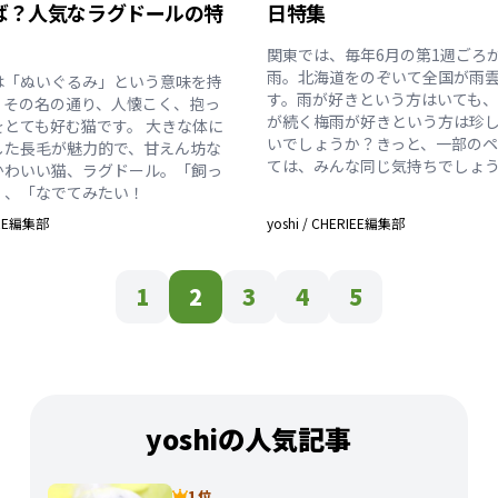
ば？人気なラグドールの特
日特集
関東では、毎年6月の第1週ごろ
雨。北海道をのぞいて全国が雨
は「ぬいぐるみ」という意味を持
す。雨が好きという方はいても
。その名の通り、人懐こく、抱っ
が続く梅雨が好きという方は珍
をとても好む猫です。 大きな体に
いでしょうか？きっと、一部の
した長毛が魅力的で、甘えん坊な
ては、みんな同じ気持ちでしょ
かわいい猫、ラグドール。「飼っ
」、「なでてみたい！
IEE編集部
yoshi
/
CHERIEE編集部
1
2
3
4
5
yoshiの人気記事
1 位