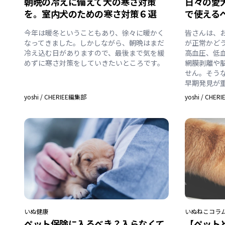
朝晩の冷えに備えて犬の寒さ対策
日々の愛
を。室内犬のための寒さ対策６選
で使える
今年は暖冬ということもあり、徐々に暖かく
皆さんは、
なってきました。しかしながら、朝晩はまだ
が正常かど
冷え込む日がありますので、最後まで気を緩
高血圧、低
めずに寒さ対策をしていきたいところです。
網膜剥離や
せん。そう
早期発見が
yoshi
/
CHERIEE編集部
yoshi
/
CHER
いぬ
健康
いぬ
ねこ
コラ
ペット保険に入るべき？入らなくて
【ペット