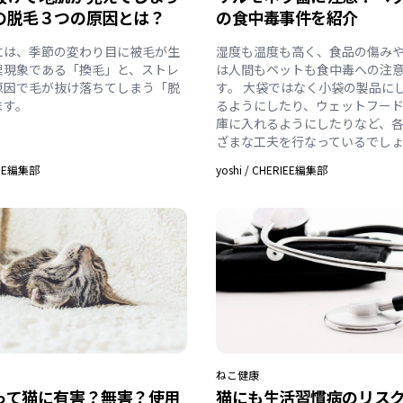
の脱毛３つの原因とは？
の食中毒事件を紹介
には、季節の変わり目に被毛が生
湿度も温度も高く、食品の傷み
理現象である「換毛」と、ストレ
は人間もペットも食中毒への注
原因で毛が抜け落ちてしまう「脱
す。 大袋ではなく小袋の製品に
ます。
るようにしたり、ウェットフー
庫に入れるようにしたりなど、
ざまな工夫を行なっているでし
IEE編集部
yoshi
/
CHERIEE編集部
ねこ
健康
って猫に有害？無害？使用
猫にも生活習慣病のリス