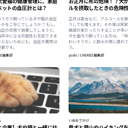
犬愛猫の健康管理に。家庭
お正月に死の危険！？犬
ペットの血圧計とは？
ルを摂取したときの危険
おうちで飼っている犬や猫の血圧
正月は宴会など、アルコールを
うかをご存じでしょうか？ もし、
うしても増えます。その場は実家
血圧の状態で放置してしまうと、
親戚の家だったりすることが多
脳卒中になる可能性も否定できま
犬を室内で飼っている方は、「
ならないためにも、血圧の異常は
わいそうだ」と飲みの席に連れ
重要です。
う。
IEE編集部
yoshi
/
CHERIEE編集部
ム
いぬ
おでかけ
と企業】犬や猫と一緒に仕
愛犬と登山やハイキング