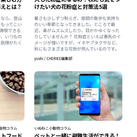
備えとは？
けたい犬の花粉症と対策法5選
きなら、登山
暑さも少しずつ和らぎ、昼間の散歩も気持ち
にもってこい
のいい季節となってきました。ところで最
満喫できる
近、鼻がムズムズしたり、目がかゆくなった
分、いつもの
りしていませんか？ 花粉症といえば春先のイ
た危険がたく
メージが強いですが、イネやブタクサなど、
秋にもさまざまな花粉が飛んでいるのです。
yoshi
/
CHERIEE編集部
動物
コラム
いぬ
ねこ
小動物
コラム
ットフード
ペットと一緒に避難生活ができる！