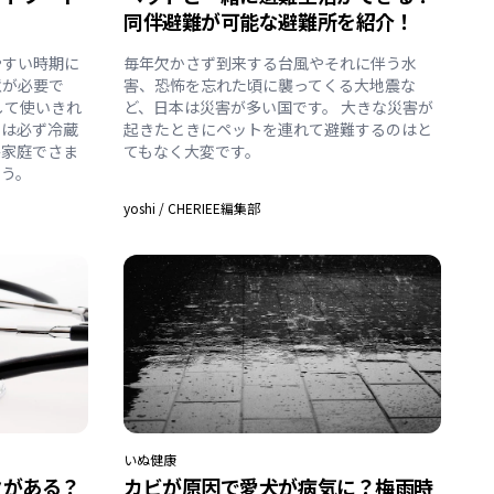
同伴避難が可能な避難所を紹介！
やすい時期に
毎年欠かさず到来する台風やそれに伴う水
意が必要で
害、恐怖を忘れた頃に襲ってくる大地震な
して使いきれ
ど、日本は災害が多い国です。 大きな災害が
ドは必ず冷蔵
起きたときにペットを連れて避難するのはと
各家庭でさま
てもなく大変です。
ょう。
yoshi
/
CHERIEE編集部
いぬ
健康
クがある？
カビが原因で愛犬が病気に？梅雨時