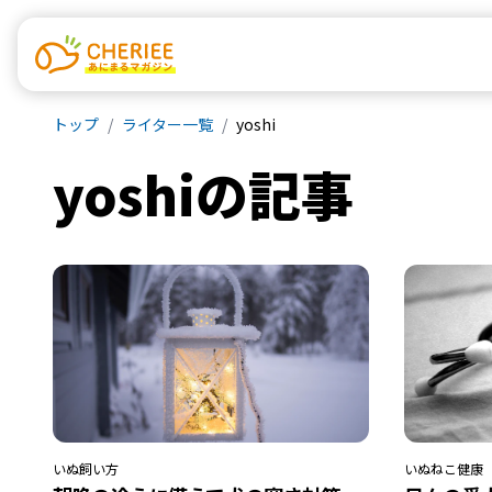
トップ
ライター一覧
yoshi
yoshi
の記事
いぬ
飼い方
いぬ
ねこ
健康