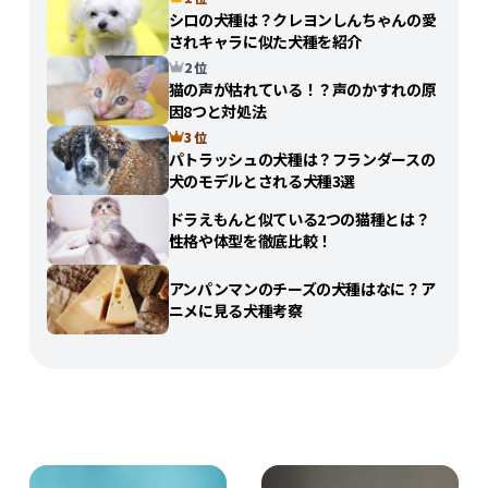
シロの犬種は？クレヨンしんちゃんの愛
されキャラに似た犬種を紹介
2 位
猫の声が枯れている！？声のかすれの原
因8つと対処法
3 位
パトラッシュの犬種は？フランダースの
犬のモデルとされる犬種3選
ドラえもんと似ている2つの猫種とは？
性格や体型を徹底比較！
アンパンマンのチーズの犬種はなに？ア
ニメに見る犬種考察