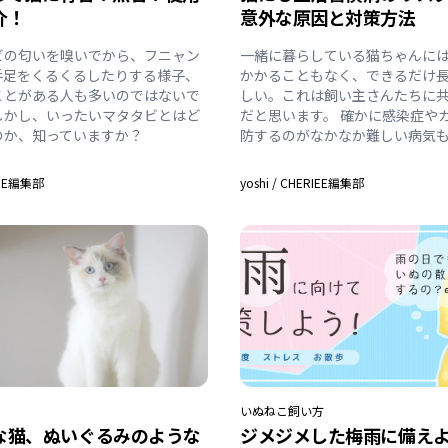
介！
意外な原因と対策方法
ビの匂いを嗅いでから、フニャン
一緒に暮らしている猫ちゃんに
手足をくるくるしたりする様子、
かかることもなく、できるだけ
ことがある人も多いのではないで
しい。これは飼い主さんたちに
しかし、いったいマタタビとはど
だと思います。 確かに感染症や
のか、知っていますか？
防するのがなかなか難しい病気
IEE編集部
yoshi
/
CHERIEE編集部
いぬ
ねこ
飼い方
な猫、ぬいぐるみのような
ジメジメした梅雨に備え