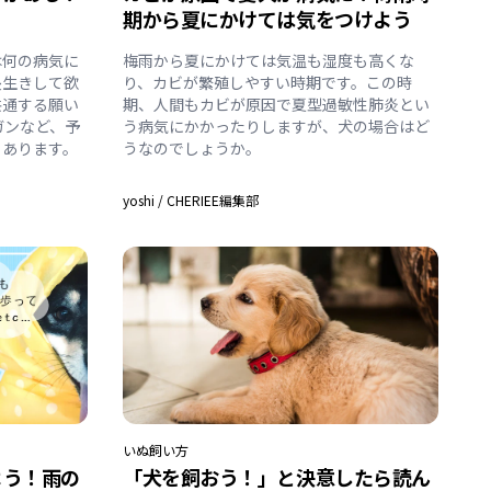
期から夏にかけては気をつけよう
は何の病気に
梅雨から夏にかけては気温も湿度も高くな
長生きして欲
り、カビが繁殖しやすい時期です。この時
共通する願い
期、人間もカビが原因で夏型過敏性肺炎とい
ガンなど、予
う病気にかかったりしますが、犬の場合はど
もあります。
うなのでしょうか。
yoshi
/
CHERIEE編集部
いぬ
飼い方
よう！雨の
「犬を飼おう！」と決意したら読ん