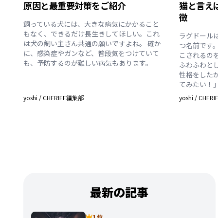
原因と最重要対策をご紹介
猫と言え
徴
飼っている犬には、大きな病気にかかること
もなく、できるだけ長生きしてほしい。これ
ラグドール
は犬の飼い主さん共通の願いですよね。 確か
つ名前です
に、感染症やガンなど、普段気をつけていて
こされるの
も、予防するのが難しい病気もあります。
ふわふわと
性格をした
てみたい！
yoshi
/
CHERIEE編集部
yoshi
/
CHER
最新の記事
1 位