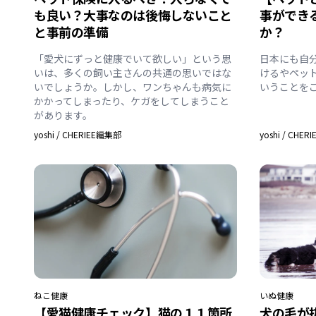
も良い？大事なのは後悔しないこと
事ができ
と事前の準備
か？
「愛犬にずっと健康でいて欲しい」という思
日本にも自
いは、多くの飼い主さんの共通の思いではな
けるやペッ
いでしょうか。しかし、ワンちゃんも病気に
いうことを
かかってしまったり、ケガをしてしまうこと
があります。
yoshi
/
CHERIEE編集部
yoshi
/
CHER
ねこ
健康
いぬ
健康
【愛猫健康チェック】猫の１１箇所
犬の毛が