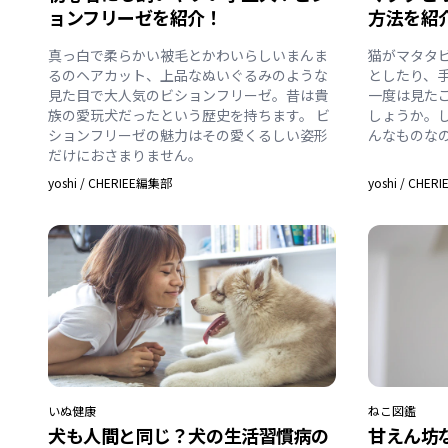
ョンフリーゼを紹介！
方法を紹
真っ白で柔らかい被毛とかわいらしいまんま
猫がマタタ
るのヘアカット、上品なぬいぐるみのような
としたり、
見た目で大人気のビションフリーゼ。昔は貴
一度は見た
族の愛玩犬だったという歴史を持ちます。 ビ
しょうか。
ションフリーゼの魅力はその愛くるしい姿形
んなものな
だけにおさまりません。
yoshi
/
CHERIEE編集部
yoshi
/
CHER
いぬ
健康
ねこ
図鑑
犬も人間と同じ？犬の生活習慣病の
甘えん坊