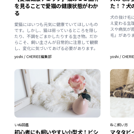
を見ることで愛猫の健康状態がわか
た！？犬
る
犬の抜け毛
え変わる生
愛猫にはいつも元気に健康でいてほしいもの
スや病気が
です。しかし、猫は弱っているところを隠し
毛」があり
たり、不調をごまかしたりする生き物。だか
らこそ、飼い主さんが日常的に注意して観察
し、変化に気づいてあげる必要があります。
yoshi
/
CHERIEE編集部
yoshi
/
CHER
いぬ
図鑑
ねこ
飼い方
初心者にも飼いやすい小型犬！ビシ
マタタビ