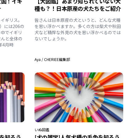
大国！イギ
【犬図鑑】あまり知られていない犬
介
種も？！日本原産の犬たちをご紹介
、イギリス。
皆さんは日本原産の犬というと、どんな犬種
）には206の
を思い浮かべますか。多くの方は柴犬や秋田
の中でイギリ
犬など精悍な外見の犬を思い浮かべるのでは
なんと全体の
ないでしょうか。
年4月時
Aya
/
CHERIEE編集部
いぬ
図鑑
色を知ろう
[犬の雑学]人気犬種の毛色を知ろう