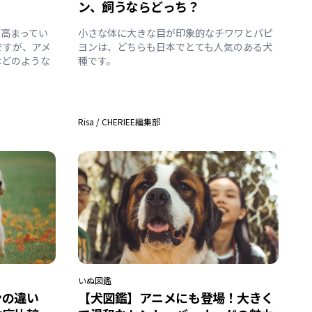
ン、飼うならどっち？
高まってい
小さな体に大きな目が印象的なチワワとパピ
ですが、アメ
ヨンは、どちらも日本でとても人気のある犬
はどのような
種です。
Risa
/
CHERIEE編集部
いぬ
図鑑
ンの違い
【犬図鑑】アニメにも登場！大きく