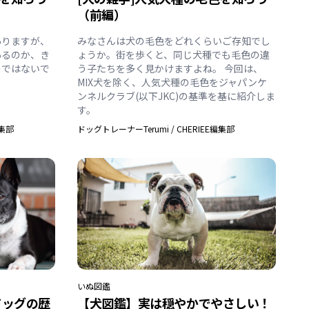
（前編）
ありますが、
みなさんは犬の毛色をどれくらいご存知でし
あるのか、き
ょうか。街を歩くと、同じ犬種でも毛色の違
のではないで
う子たちを多く見かけますよね。 今回は、
MIX犬を除く、人気犬種の毛色をジャパンケ
ンネルクラブ(以下JKC)の基準を基に紹介しま
す。
編集部
ドッグトレーナーTerumi
/
CHERIEE編集部
いぬ
図鑑
ドッグの歴
【犬図鑑】実は穏やかでやさしい！