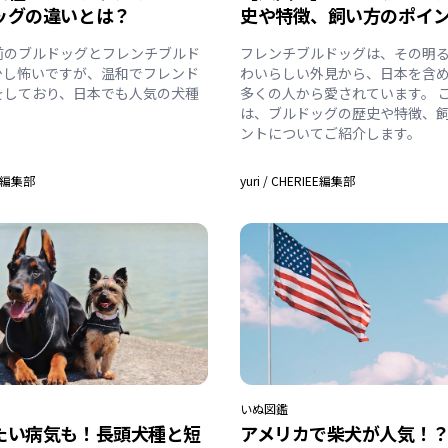
ッグの違いとは？
史や特徴、飼い方のポイ
前のブルドッグとフレンチブルド
フレンチブルドッグは、その明
少し怖いですが、温和でフレンド
わいらしい外見から、日本を含
をしており、日本でも人気の犬種
多くの人から愛されています。 
は、ブルドッグの歴史や特徴、
ントについてご紹介します。
EE編集部
yuri
/
CHERIEE編集部
いぬ
図鑑
たい病気も！長頭犬種と短
アメリカで柴犬が人気！？