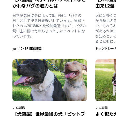
かわなパグの魅力とは
由来12選
日本記念日協会によって8月9日は「パグの
犬には多く
日」として記念日登録されています。登録さ
から短い名
れたのは2018年と比較的最近ですが、パグの
で、それぞ
飼い主の間で毎年ちょっとしたイベントにな
があるかは
っています。
を知ると、
るとともに
yuri
/
CHERIEE編集部
ドッグトレーナー
いぬ
図鑑
いぬ
図鑑
【犬図鑑】世界最強の犬「ピットブ
よく似た