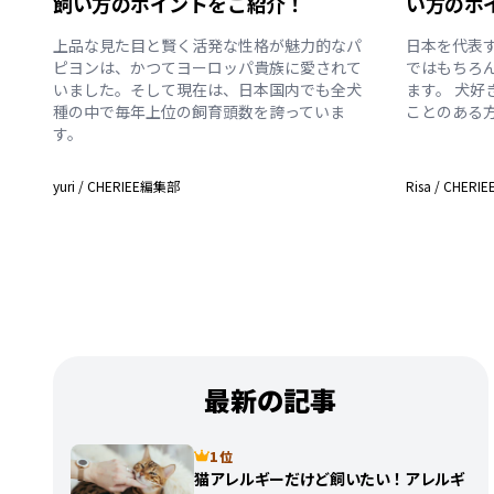
飼い方のポイントをご紹介！
い方のポ
上品な見た目と賢く活発な性格が魅力的なパ
日本を代表
ピヨンは、かつてヨーロッパ貴族に愛されて
ではもちろ
いました。そして現在は、日本国内でも全犬
ます。 犬
種の中で毎年上位の飼育頭数を誇っていま
ことのある
す。
yuri
/
CHERIEE編集部
Risa
/
CHERI
最新の記事
1 位
猫アレルギーだけど飼いたい！アレルギ