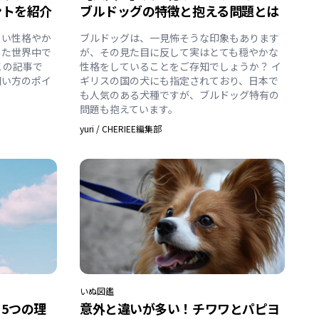
ントを紹介
ブルドッグの特徴と抱える問題とは
るい性格やか
ブルドッグは、一見怖そうな印象もあります
めた世界中で
が、その見た目に反して実はとても穏やかな
この記事で
性格をしていることをご存知でしょうか？ イ
飼い方のポイ
ギリスの国の犬にも指定されており、日本で
も人気のある犬種ですが、ブルドッグ特有の
問題も抱えています。
yuri
/
CHERIEE編集部
いぬ
図鑑
5つの理
意外と違いが多い！チワワとパピヨ