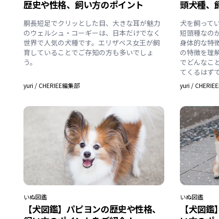
歴史や性格、飼い方のポイント
頭犬種、
胴長短足でクリッとした目、大きな耳が魅力
犬を飼って
のウェルシュ・コーギーは、日本だけでなく
短頭種なの
世界で人気の犬種です。エリザベス女王が飼
身体的な特
育していることでご存知の方も多いでしょ
の特徴を理
う。
でどんなこ
てくるはず
yuri
/
CHERIEE編集部
yuri
/
CHERI
いぬ
図鑑
いぬ
図鑑
【犬図鑑】パピヨンの歴史や性格、
【犬図鑑