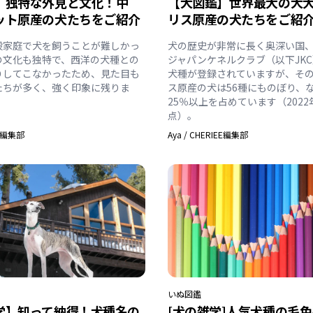
】独特な外見と文化！中
【犬図鑑】世界最大の犬
ット原産の犬たちをご紹介
リス原産の犬たちをご紹
般家庭で犬を飼うことが難しかっ
犬の歴史が非常に長く奥深い国
の文化も独特で、西洋の犬種との
ジャパンケネルクラブ（以下JKC
りしてこなかったため、見た目も
犬種が登録されていますが、そ
たちが多く、強く印象に残りま
ス原産の犬は56種にものぼり、
25％以上を占めています（2022
点）。
EE編集部
Aya
/
CHERIEE編集部
いぬ
図鑑
学】知って納得！犬種名の
[犬の雑学]人気犬種の毛