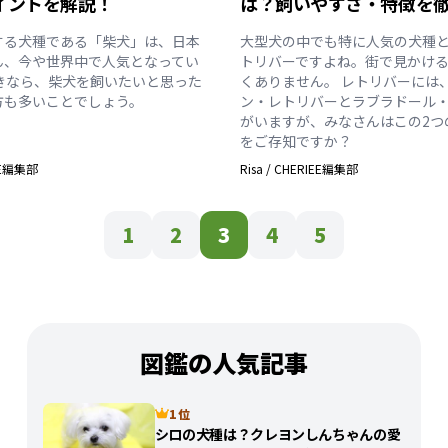
イントを解説！
は？飼いやすさ・特徴を
する犬種である「柴犬」は、日本
大型犬の中でも特に人気の犬種
ん、今や世界中で人気となってい
トリバーですよね。街で見かけ
好きなら、柴犬を飼いたいと思った
くありません。 レトリバーには
方も多いことでしょう。
ン・レトリバーとラブラドール
がいますが、みなさんはこの2つ
をご存知ですか？
EE編集部
Risa
/
CHERIEE編集部
1
2
3
4
5
図鑑の人気記事
1 位
シロの犬種は？クレヨンしんちゃんの愛