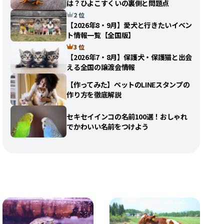
は？ひよこすくいの裏側と問題点
2 位
【2026年8・9月】愛犬と行きたいイベン
ト情報一覧【全国版】
3 位
【2026年7・8月】保護犬・保護猫と出会
える全国の譲渡会情報
【作ってみた】ペットのLINEスタンプの
作り方を徹底解説
セキセイインコの名前100選！おしゃれ
でかわいい名前をつけよう