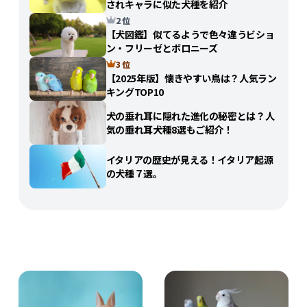
されキャラに似た犬種を紹介
2 位
【犬図鑑】似てるようで色々違うビショ
ン・フリーゼとボロニーズ
3 位
【2025年版】懐きやすい鳥は？人気ラン
キングTOP10
犬の垂れ耳に隠れた進化の秘密とは？人
気の垂れ耳犬種8選もご紹介！
イタリアの歴史が見える！イタリア起源
の犬種７選。