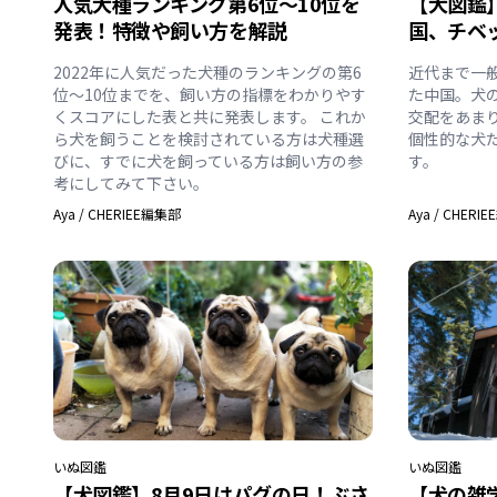
人気犬種ランキング第6位～10位を
【犬図鑑
発表！特徴や飼い方を解説
国、チベ
2022年に人気だった犬種のランキングの第6
近代まで一
位～10位までを、飼い方の指標をわかりやす
た中国。犬
くスコアにした表と共に発表します。 これか
交配をあま
ら犬を飼うことを検討されている方は犬種選
個性的な犬
びに、すでに犬を飼っている方は飼い方の参
す。
考にしてみて下さい。
Aya
/
CHERIEE編集部
Aya
/
CHERI
いぬ
図鑑
いぬ
図鑑
【犬図鑑】8月9日はパグの日！ぶさ
【犬の雑