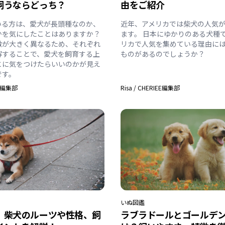
飼うならどっち？
由をご紹介
いる方は、愛犬が長頭種なのか、
近年、アメリカでは柴犬の人気が
かを気にしたことはありますか？
ます。 日本にゆかりのある犬種
徴が大きく異なるため、それぞれ
リカで人気を集めている理由に
解することで、愛犬を飼育する上
ものがあるのでしょうか？
とに気をつけたらいいのかが見え
です。
EE編集部
Risa
/
CHERIEE編集部
いぬ
図鑑
】柴犬のルーツや性格、飼
ラブラドールとゴールデ