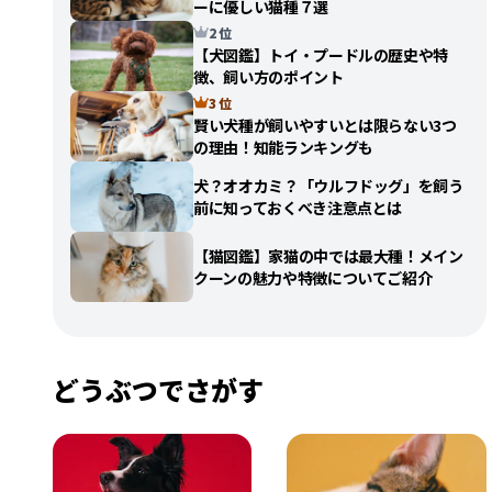
ーに優しい猫種７選
2 位
【犬図鑑】トイ・プードルの歴史や特
徴、飼い方のポイント
3 位
賢い犬種が飼いやすいとは限らない3つ
の理由！知能ランキングも
犬？オオカミ？「ウルフドッグ」を飼う
前に知っておくべき注意点とは
【猫図鑑】家猫の中では最大種！メイン
クーンの魅力や特徴についてご紹介
どうぶつでさがす