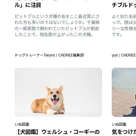
ル」に注目
チブルド
ピットブルという犬種の名をここ最近耳にさ
よく似た名
れた方も多いのではないでしょうか。千葉県
ッグ。顔は
の一般家庭で飼われていたピットブルが脱走
リーな性格
したことで、知名度が上がったこの犬種。
です。
ドッグトレーナーTerumi
/
CHERIEE編集部
yuri
/
CHERI
いぬ
図鑑
いぬ
図鑑
【犬図鑑】ウェルシュ・コーギーの
気をつけ