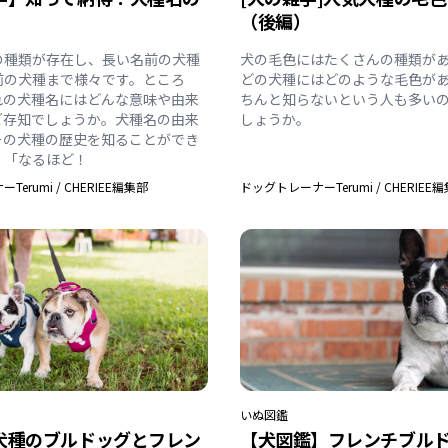
（後編）
の種類が存在し、長い名前の犬種
犬の毛色にはたくさんの種類が
前の犬種まで様々です。ところ
どの犬種にはどのような毛色が
れの犬種名にはどんな意味や由来
ちんと知らないという人も多い
ご存知でしょうか。犬種名の由来
しょうか。
その犬種の歴史を知ることができ
、「なるほど！
Terumi
/
CHERIEE編集部
ドッグトレーナーTerumi
/
CHERIEE
いぬ
図鑑
犬種のブルドッグとフレン
【犬図鑑】フレンチブル