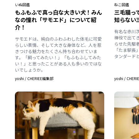
いぬ
図鑑
ねこ
図鑑
もふもふで真っ白な大きい犬！みん
三毛猫っ
なの憧れ「サモエド」について紹
知らない
介！
有名な赤川
棒役で出て
サモエドは、純白のふわふわした体毛に可愛
らせた先駆
らしい表情、そして大きな身体など、人を惹
「たま駅長
きつける魅力をたくさん持ち合わせていま
タンダード
す。「飼ってみたい！」「もふもふしてみた
い！」と思ったことがある人も多いのではな
いでしょうか。
yoshi
/
CHERIEE編集部
yoshi
/
CHER