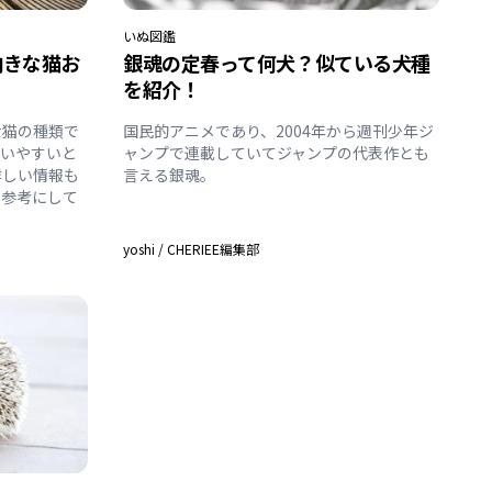
いぬ
図鑑
向きな猫お
銀魂の定春って何犬？似ている犬種
を紹介！
な猫の種類で
国民的アニメであり、2004年から週刊少年ジ
飼いやすいと
ャンプで連載していてジャンプの代表作とも
詳しい情報も
言える銀魂。
の参考にして
yoshi
/
CHERIEE編集部