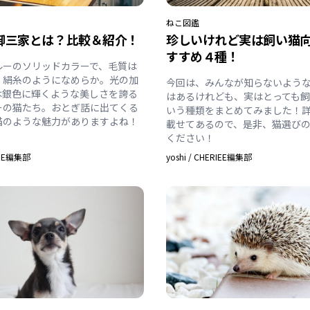
ねこ
図鑑
御三家とは？比較＆紹介！
珍しいけれど実は飼い猫
すすめ４種！
ルーのソリッドカラーで、毛質は
く絹糸のようになめらか。光の加
今回は、みんなが知らないよう
は銀色に輝くような美しさを誇る
はあるけれども、実はとっても
ーの猫たち。おとぎ話に出てくる
いう種類をまとめてみました！
猫のような魅力がありますよね！
載せてあるので、是非、猫選び
ください！
IEE編集部
yoshi
/
CHERIEE編集部