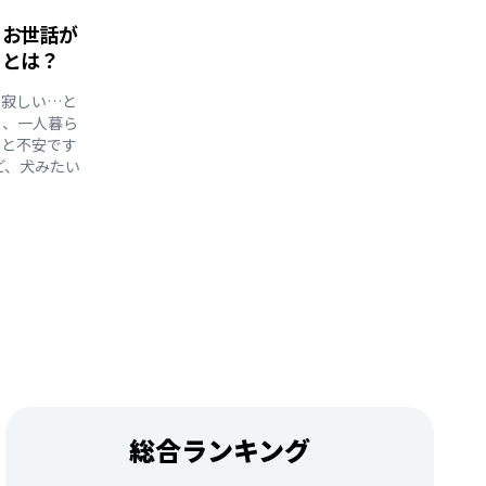
！お世話が
トとは？
か寂しい…と
も、一人暮ら
ろと不安です
ど、犬みたい
総合ランキング