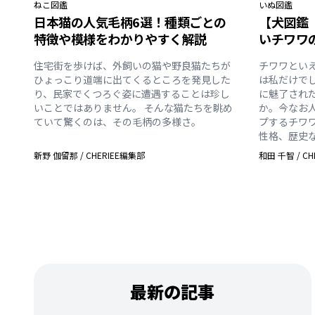
ねこ
図鑑
いぬ
図鑑
日本猫の人気毛柄6選！種類ごとの
【犬図鑑
特徴や模様をわかりやすく解説
いチワワ
住宅街を歩けば、外飼いの猫や野良猫たちが
チワワとい
ひょっこり道端に出てくるところを発見した
は私だけで
り、民家でくつろぐ姿に遭遇することは珍し
に魅了され
いことではありません。 そんな猫たちを眺め
か。今なお
ていて驚くのは、その毛柄の多様さ。
プするチワ
性格、歴史
新野 伽留那
/
CHERIEE編集部
和田 千智
/
CH
最新の記事