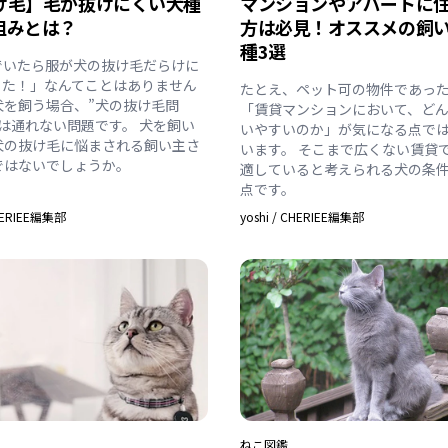
け毛】毛が抜けにくい犬種
マンションやアパートに
組みとは？
方は必見！オススメの飼
種3選
でいたら服が犬の抜け毛だらけに
った！」なんてことはありません
たとえ、ペット可の物件であっ
犬を飼う場合、”犬の抜け毛問
「賃貸マンションにおいて、ど
は通れない問題です。 犬を飼い
いやすいのか」が気になる点で
犬の抜け毛に悩まされる飼い主さ
います。 そこまで広くない賃貸
ではないでしょうか。
適していると考えられる犬の条件
点です。
ERIEE編集部
yoshi
/
CHERIEE編集部
ねこ
図鑑