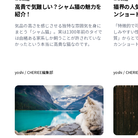
高貴で気難しい？シャム猫の魅力を
猫界の人
紹介！
ンショー
気品の高さを感じさせる独特な雰囲気を身に
「特徴的で
まとう「シャム猫」。実は1300年前のタイで
しみやすい
は由緒ある家系しか飼うことが許されていな
質」からと
かったという本当に高貴な猫なのです。
カンショー
yoshi
/
CHERIEE編集部
yoshi
/
CHER