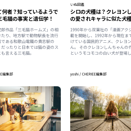
いぬ
図鑑
て何者？知っているようで
シロの犬種は？クレヨン
三毛猫の事実と遺伝学！
の愛されキャラに似た犬
次郎作品「三毛猫ホームズ」の相
1990年から双葉社の「漫画アク
きたり、地方駅で動物駅長を流行
載を開始し、1992年から現在ま
者である和歌山電鐵の貴志駅の
けている国民的アニメ、クレヨ
」だったりと日本では猫の姿のス
ん。 そのクレヨンしんちゃんの
とも言える三毛猫。
というモコモコの白い犬が登場
IEE編集部
yoshi
/
CHERIEE編集部