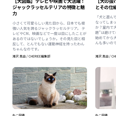
【犬図鑑】テレビや映画で大活躍！
【犬の抜
ジャックラッセルテリアの特徴と魅
とその仕
力
「犬と遊ん
なってしま
小さくて可愛らしい見た目から、日本でも根
か？室内で
強い人気を誇るジャックラッセルテリア。 テ
題”は避けて
レビやCM、映画などで一度は目にしたことが
始めてから
あるのではないでしょうか。その見た目と相
んも多いの
反して、とんでもない運動神経を持ったわん
ちゃんなのです。
滝沢 真由
/
CHERIEE編集部
滝沢 真由
/
CH
ねこ
図鑑
ねこ
図鑑