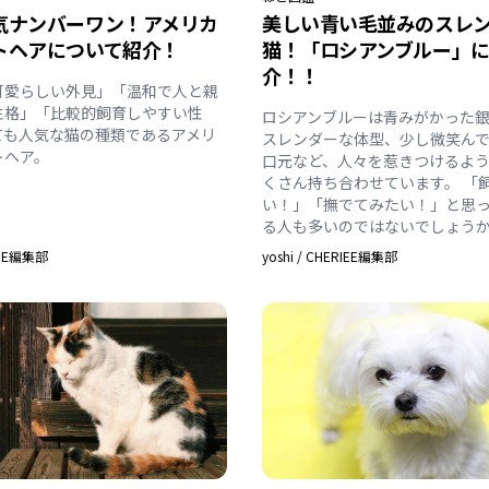
気ナンバーワン！アメリカ
美しい青い毛並みのスレ
トヘアについて紹介！
猫！「ロシアンブルー」
介！！
可愛らしい外見」「温和で人と親
性格」「比較的飼育しやすい性
ロシアンブルーは青みがかった
ても人気な猫の種類であるアメリ
スレンダーな体型、少し微笑ん
トヘア。
口元など、人々を惹きつけるよ
くさん持ち合わせています。 「
い！」「撫でてみたい！」と思
る人も多いのではないでしょう
IEE編集部
yoshi
/
CHERIEE編集部