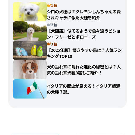
1 位
シロの犬種は？クレヨンしんちゃんの愛
されキャラに似た犬種を紹介
2 位
【犬図鑑】似てるようで色々違うビショ
ン・フリーゼとボロニーズ
3 位
【2025年版】懐きやすい鳥は？人気ラン
キングTOP10
犬の垂れ耳に隠れた進化の秘密とは？人
気の垂れ耳犬種8選もご紹介！
イタリアの歴史が見える！イタリア起源
の犬種７選。