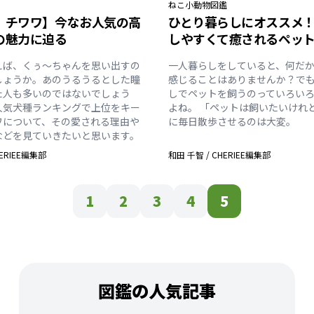
ねこ
小動物
図鑑
 チワワ】今なお人気の高
ひとり暮らしにオススメ
の魅力に迫る
しやすくて癒されるペッ
えば、くぅ〜ちゃんを思い出すの
一人暮らしをしていると、何だ
しょうか。あのうるうるとした瞳
感じることはありませんか？で
た人も多いのではないでしょう
しでペットを飼うのっていろい
人気犬種ランキングで上位をキー
よね。 「ペットは飼いたいけれ
ワについて、その愛される理由や
に毎日散歩させるのは大変。
などを見ていきたいと思います。
ERIEE編集部
和田 千智
/
CHERIEE編集部
1
2
3
4
5
図鑑の人気記事