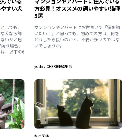
住んでいる
マンションやアパートに住んでいる
いやすい犬
方必見！オススメの飼いやすい猫種
5選
たとしても、
マンションやアパートにお住まいで「猫を飼
んな犬なら飼
いたい！」と思っても、初めての方は、何を
はないかと思
どうしたら良いのかと、不安が多いのではな
で飼う場合、
いでしょうか。
は、以下の6
yoshi
/
CHERIEE編集部
ねこ
図鑑