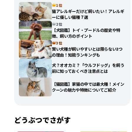
1 位
猫アレルギーだけど飼いたい！アレルギ
ーに優しい猫種７選
2 位
【犬図鑑】トイ・プードルの歴史や特
徴、飼い方のポイント
3 位
賢い犬種が飼いやすいとは限らない3つ
の理由！知能ランキングも
犬？オオカミ？「ウルフドッグ」を飼う
前に知っておくべき注意点とは
【猫図鑑】家猫の中では最大種！メイン
クーンの魅力や特徴についてご紹介
どうぶつでさがす