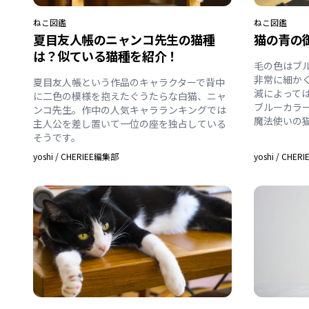
ねこ
図鑑
ねこ
図鑑
夏目友人帳のニャンコ先生の猫種
猫の青の
は？似ている猫種を紹介！
毛の色はブ
非常に細か
夏目友人帳という作品のキャラクターで背中
減によって
に二色の模様を抱えたぐうたらな白猫、ニャ
ブルーカラ
ンコ先生。作中の人気キャラランキングでは
魔法使いの
主人公を差し置いて一位の座を独占している
そうです。
yoshi
/
CHERIEE編集部
yoshi
/
CHER