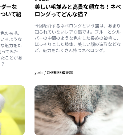
ンダーな
美しい毛並みと高貴な顔立ち！ネベ
について紹
ロングってどんな猫？
今回紹介するネベロングという猫は、あまり
知られていないレアな猫です。ブルーとシル
銀色の被毛、
バーの中間のような色をした長めの被毛に、
でいるような
ほっそりとした肢体、美しい顔の造形などな
うな魅力をた
ど、魅力をたくさん持つネベロング。
飼ってみた
ったことがあ
か？
yoshi
/
CHERIEE編集部