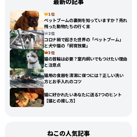
最新の記事
1 位
ペットブームの裏側を知っていますか？売れ
残った動物たちの行く末
2 位
コロナ禍で起きた世界の「ペットブーム」
と犬や猫の「飼育放棄」
3 位
猫の首輪は必要？室内飼いでもつけたい理由
と注意点
猫用の食器を清潔に保つには？正しい洗い
方とお手入れのコツ
猫に好かれたいあなたに送る7つのヒント
【猫との接し方】
ねこの人気記事