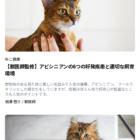
ねこ
健康
【獣医師監修】アビシニアンの6つの好発疾患と適切な飼育
環境
野性味のある見た目と美しい毛並みで人気の猫種、アビシニアン。 クールで
キリッとした顔立ちをしていますが、性格は甘えん坊で好奇心が旺盛なとこ
ろも人気のポイントです。
相澤 啓介
/
獣医師