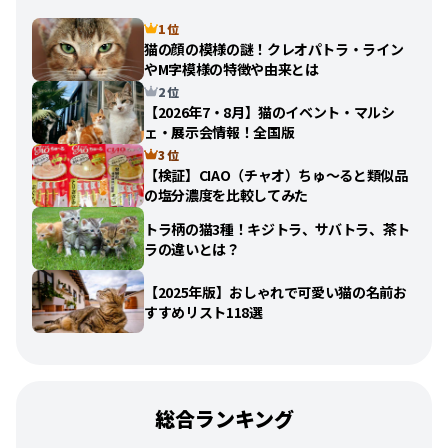
1 位
猫の顔の模様の謎！クレオパトラ・ライン
やM字模様の特徴や由来とは
2 位
【2026年7・8月】猫のイベント・マルシ
ェ・展示会情報！全国版
3 位
【検証】CIAO（チャオ）ちゅ〜ると類似品
の塩分濃度を比較してみた
トラ柄の猫3種！キジトラ、サバトラ、茶ト
ラの違いとは？
【2025年版】おしゃれで可愛い猫の名前お
すすめリスト118選
総合ランキング