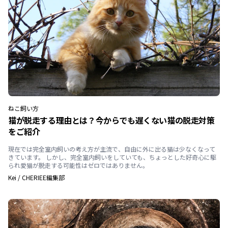
ねこ
飼い方
猫が脱走する理由とは？今からでも遅くない猫の脱走対策
をご紹介
現在では完全室内飼いの考え方が主流で、自由に外に出る猫は少なくなって
きています。 しかし、完全室内飼いをしていても、ちょっとした好奇心に駆
られ愛猫が脱走する可能性はゼロではありません。
Kei
/
CHERIEE編集部