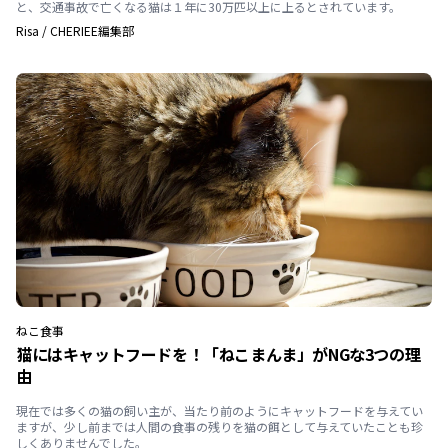
と、交通事故で亡くなる猫は１年に30万匹以上に上るとされています。
Risa
/
CHERIEE編集部
ねこ
食事
猫にはキャットフードを！「ねこまんま」がNGな3つの理
由
現在では多くの猫の飼い主が、当たり前のようにキャットフードを与えてい
ますが、少し前までは人間の食事の残りを猫の餌として与えていたことも珍
しくありませんでした。