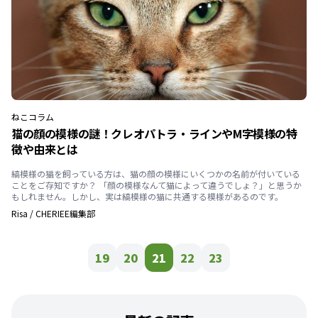
ねこ
コラム
猫の顔の模様の謎！クレオパトラ・ラインやM字模様の特
徴や由来とは
縞模様の猫を飼っている方は、猫の顔の模様にいくつかの名前が付いている
ことをご存知ですか？ 「顔の模様なんて猫によって違うでしょ？」と思うか
もしれません。しかし、実は縞模様の猫に共通する模様があるのです。
Risa
/
CHERIEE編集部
19
20
21
22
23