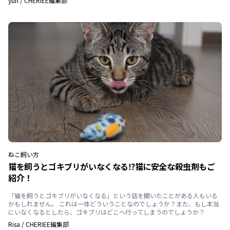
yuri
/
CHERIEE編集部
ねこ
飼い方
猫を飼うとゴキブリがいなくなる⁉︎猫に安全な殺虫剤もご
紹介！
「猫を飼うとゴキブリがいなくなる」という話を聞いたことがある人もいる
かもしれません。 これは一体どういうことなのでしょうか？また、もし本当
にいなくなるとしたら、ゴキブリはどこへ行ってしまうのでしょうか？
Risa
/
CHERIEE編集部