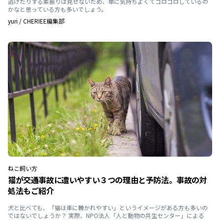
逃げたりする素振りは見せないため、単に気持ちよくてゴロゴロしているの
かなと思っている方も多いでしょう。
yuri
/
CHERIEE編集部
ねこ
飼い方
猫が交通事故に遭いやすい３つの理由と予防法。事故の対
処法もご紹介
犬と比べても、「猫は車に轢かれやすい」というイメージがある方も多いの
ではないでしょうか？ 実際、NPO法人「人と動物の共生センター」による