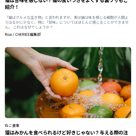
猫は甘味を感じない？猫の食いつきをよくする裏ワザもご
紹介！
「猫はグルメな生き物」と言われますが、実は猫は味を感じる細胞が人間よ
りはるかに少なく、特に「甘味」についてはほとんど感じることができませ
ん。 これはなぜでしょうか？
Risa
/
CHERIEE編集部
ねこ
食事
猫はみかんを食べられるけど好きじゃない？与える際の注