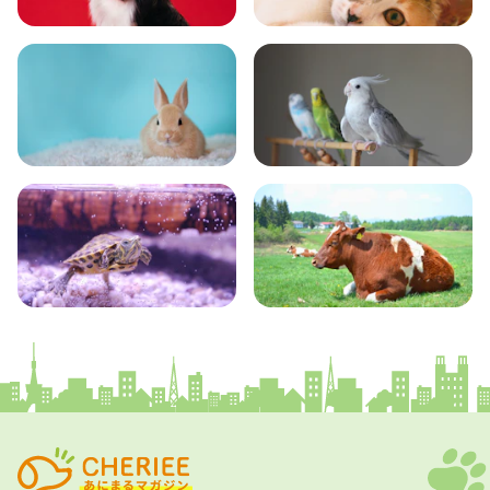
いぬ
ねこ
小動物
とり・さかな
かめ・トカゲ
その他生き物