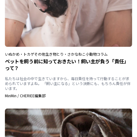
いぬ
かめ・トカゲ
その他生き物
とり・さかな
ねこ
小動物
コラム
ペットを飼う前に知っておきたい！飼い主が負う「責任」
って？
私たちは社会の中で生きていますから、毎日責任を持って行動することが求
められていますよね。 「飼い主になる」という決断にも、もちろん責任が伴
います。
MinMin
/
CHERIEE編集部