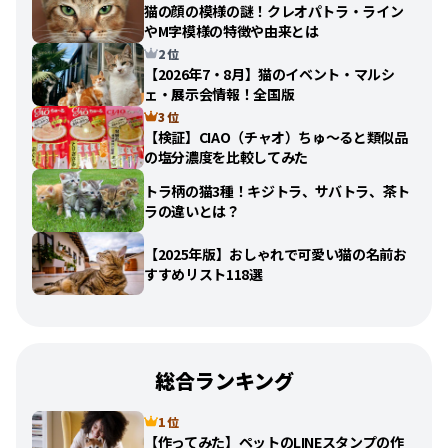
猫の顔の模様の謎！クレオパトラ・ライン
やM字模様の特徴や由来とは
2 位
【2026年7・8月】猫のイベント・マルシ
ェ・展示会情報！全国版
3 位
【検証】CIAO（チャオ）ちゅ〜ると類似品
の塩分濃度を比較してみた
トラ柄の猫3種！キジトラ、サバトラ、茶ト
ラの違いとは？
【2025年版】おしゃれで可愛い猫の名前お
すすめリスト118選
総合ランキング
1 位
【作ってみた】ペットのLINEスタンプの作