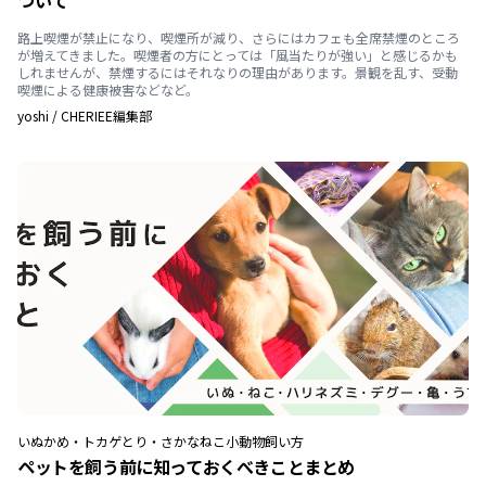
ついて
路上喫煙が禁止になり、喫煙所が減り、さらにはカフェも全席禁煙のところ
が増えてきました。喫煙者の方にとっては「風当たりが強い」と感じるかも
しれませんが、禁煙するにはそれなりの理由があります。景観を乱す、受動
喫煙による健康被害などなど。
yoshi
/
CHERIEE編集部
いぬ
かめ・トカゲ
とり・さかな
ねこ
小動物
飼い方
ペットを飼う前に知っておくべきことまとめ