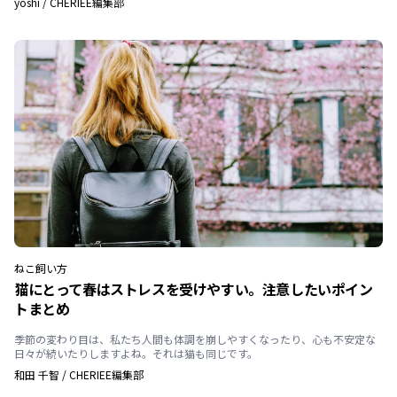
yoshi
/
CHERIEE編集部
ねこ
飼い方
猫にとって春はストレスを受けやすい。注意したいポイン
トまとめ
季節の変わり目は、私たち人間も体調を崩しやすくなったり、心も不安定な
日々が続いたりしますよね。それは猫も同じです。
和田 千智
/
CHERIEE編集部