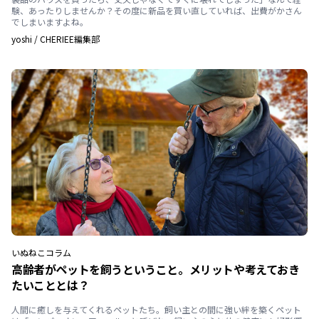
験、あったりしませんか？その度に新品を買い直していれば、出費がかさん
でしまいますよね。
yoshi
/
CHERIEE編集部
いぬ
ねこ
コラム
高齢者がペットを飼うということ。メリットや考えておき
たいこととは？
人間に癒しを与えてくれるペットたち。飼い主との間に強い絆を築くペット