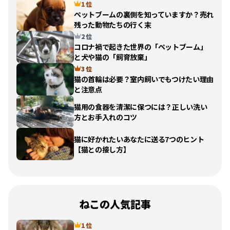
1 位
ペットブームの裏側を知っていますか？売れ
残った動物たちの行く末
2 位
コロナ禍で起きた世界の「ペットブーム」
と犬や猫の「飼育放棄」
3 位
猫の首輪は必要？室内飼いでもつけたい理由
と注意点
猫用の食器を清潔に保つには？正しい洗い
方とお手入れのコツ
猫に好かれたいあなたに送る7つのヒント
【猫との接し方】
ねこの人気記事
1 位