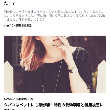
た！？
雨の日は、学校や会社に行きたくない！家でゴロゴロしていたい！なんてこ
と、よく考えますよね。 実は猫も同じく雨の日はよく寝ており、あまり活動
しません。体調が悪いのかな？
yuri
/
CHERIEE編集部
いぬ
ねこ
小動物
飼い方
タバコはペットにも悪影響！動物の受動喫煙と健康被害に