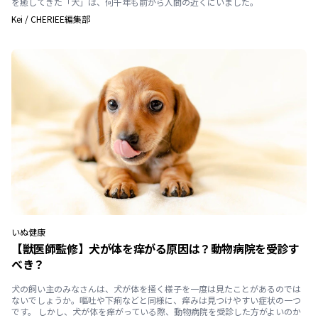
を癒してきた「犬」は、何千年も前から人間の近くにいました。
Kei
/
CHERIEE編集部
いぬ
健康
【獣医師監修】犬が体を痒がる原因は？動物病院を受診す
べき？
犬の飼い主のみなさんは、犬が体を掻く様子を一度は見たことがあるのでは
ないでしょうか。嘔吐や下痢などと同様に、痒みは見つけやすい症状の一つ
です。 しかし、犬が体を痒がっている際、動物病院を受診した方がよいのか