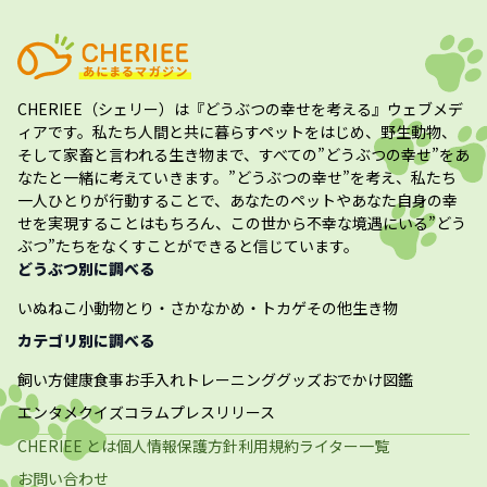
CHERIEE（シェリー）
は『どうぶつの幸せを考える』ウェブメデ
ィアです。私たち人間と共に暮らすペットをはじめ、野生動物、
そして家畜と言われる生き物まで、すべての”
どうぶつの幸せ
”をあ
なたと一緒に考えていきます。”
どうぶつの幸せ
”を考え、私たち
一人ひとりが行動することで、あなたのペットやあなた自身の幸
せを実現することはもちろん、この世から不幸な境遇にいる”どう
ぶつ”たちをなくすことができると信じています。
どうぶつ別に調べる
いぬ
ねこ
小動物
とり・さかな
かめ・トカゲ
その他生き物
カテゴリ別に調べる
飼い方
健康
食事
お手入れ
トレーニング
グッズ
おでかけ
図鑑
エンタメ
クイズ
コラム
プレスリリース
CHERIEE とは
個人情報保護方針
利用規約
ライター一覧
お問い合わせ