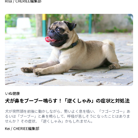
Risa
/
CHERIEE編集部
いぬ
健康
犬が鼻をブーブー鳴らす！「逆くしゃみ」の症状と対処法
犬が突然頭を前後に動かしながら、勢いよく息を吸い、「フゴーフゴー」あ
るいは「ブーブー」と鼻を鳴らして、呼吸が苦しそうになったことはありま
せんか？ その症状、「逆くしゃみ」かもしれません。
Kei
/
CHERIEE編集部