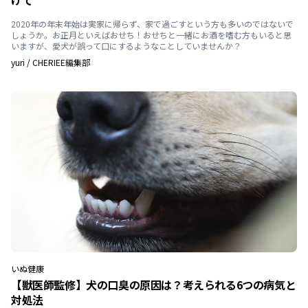
けて
2020年の年末年始は実家に帰らず、家で過ごすという方も多いのではないで
しょうか。お正月といえばおせち！おせちと一緒にお酒を嗜む方もいると思
いますが、愛犬が誤って口にするようなことしていませんか？
yuri
/
CHERIEE編集部
いぬ
健康
【獣医師監修】犬の口臭の原因は？考えられる6つの病気と
対処法