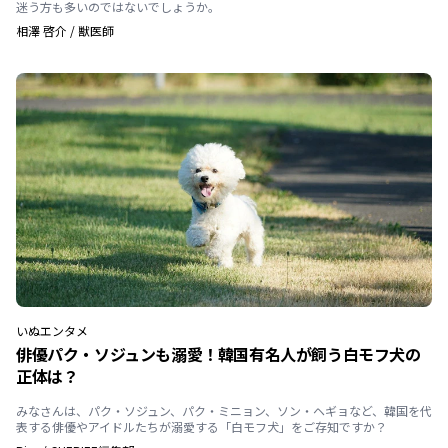
迷う方も多いのではないでしょうか。
相澤 啓介
/
獣医師
いぬ
エンタメ
俳優パク・ソジュンも溺愛！韓国有名人が飼う白モフ犬の
正体は？
みなさんは、パク・ソジュン、パク・ミニョン、ソン・ヘギョなど、韓国を代
表する俳優やアイドルたちが溺愛する「白モフ犬」をご存知ですか？