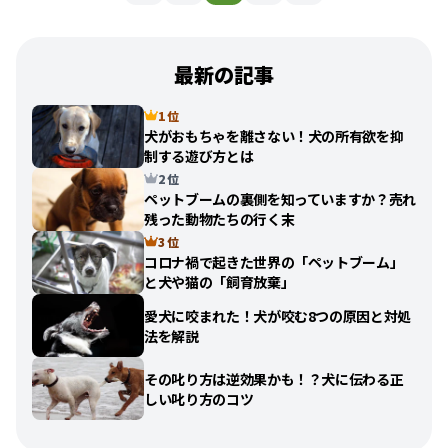
最新の記事
1 位
犬がおもちゃを離さない！犬の所有欲を抑
制する遊び方とは
2 位
ペットブームの裏側を知っていますか？売れ
残った動物たちの行く末
3 位
コロナ禍で起きた世界の「ペットブーム」
と犬や猫の「飼育放棄」
愛犬に咬まれた！犬が咬む8つの原因と対処
法を解説
その叱り方は逆効果かも！？犬に伝わる正
しい叱り方のコツ