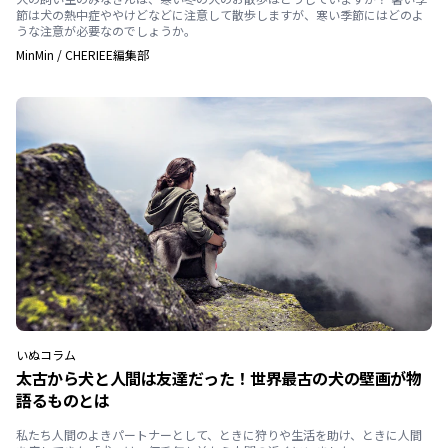
節は犬の熱中症ややけどなどに注意して散歩しますが、寒い季節にはどのよ
うな注意が必要なのでしょうか。
MinMin
/
CHERIEE編集部
いぬ
コラム
太古から犬と人間は友達だった！世界最古の犬の壁画が物
語るものとは
私たち人間のよきパートナーとして、ときに狩りや生活を助け、ときに人間