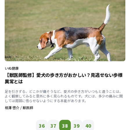
いぬ
健康
【獣医師監修】愛犬の歩き方がおかしい？見逃せない歩様
異常とは
足を引きずる、どこかが痛そうなど、愛犬の歩き方がいつもと違うことは、
よく観察してみると意外に多く見られるものです。犬には、多少の痛みに関
しては周囲に悟らせないようにする本能があります。
相澤 啓介
/
獣医師
36
37
38
39
40