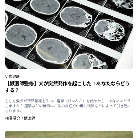
いぬ
健康
【獣医師監修】犬が突然発作を起こした！あなたならどう
する？
もしも愛犬が突然意識を失い、痙攣（けいれん）を始めたら、あなたはどう
しますか？ 痙攣などの発作は、脳の炎症や中毒性物質などによって引き起こ
されます。
相澤 啓介
/
獣医師