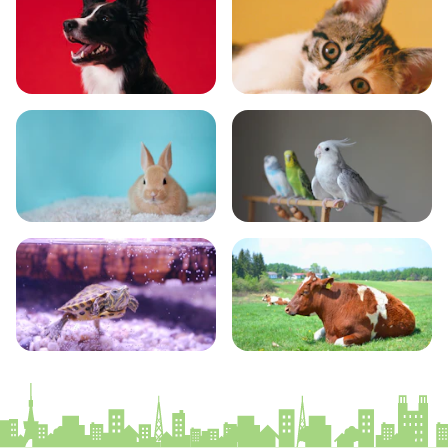
いぬ
ねこ
小動物
とり・さかな
かめ・トカゲ
その他生き物