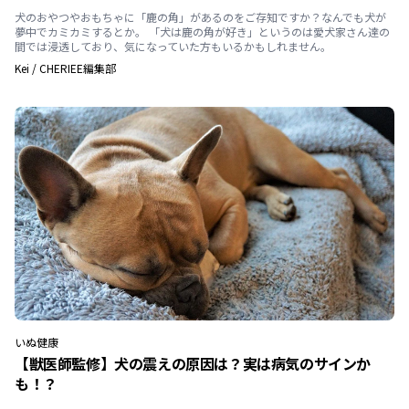
犬のおやつやおもちゃに「鹿の角」があるのをご存知ですか？なんでも犬が
夢中でカミカミするとか。 「犬は鹿の角が好き」というのは愛犬家さん達の
間では浸透しており、気になっていた方もいるかもしれません。
Kei
/
CHERIEE編集部
いぬ
健康
【獣医師監修】犬の震えの原因は？実は病気のサインか
も！？