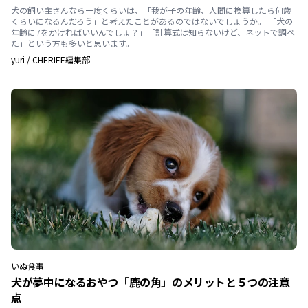
犬の飼い主さんなら一度くらいは、「我が子の年齢、人間に換算したら何歳
くらいになるんだろう」と考えたことがあるのではないでしょうか。 「犬の
年齢に7をかければいいんでしょ？」「計算式は知らないけど、ネットで調べ
た」という方も多いと思います。
yuri
/
CHERIEE編集部
いぬ
食事
犬が夢中になるおやつ「鹿の角」のメリットと５つの注意
点