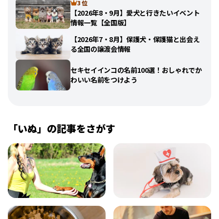
3 位
【2026年8・9月】愛犬と行きたいイベント
情報一覧【全国版】
【2026年7・8月】保護犬・保護猫と出会え
る全国の譲渡会情報
セキセイインコの名前100選！おしゃれでか
わいい名前をつけよう
「
いぬ
」の記事をさがす
飼い方
健康