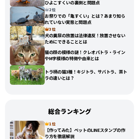
ひよこすくいの裏側と問題点
2 位
お祭りでの「亀すくい」とは？あまり知ら
れていない実態と問題点
3 位
犬の糞尿の放置は法律違反！放置させない
ためにできることとは
猫の顔の模様の謎！クレオパトラ・ライン
やM字模様の特徴や由来とは
トラ柄の猫3種！キジトラ、サバトラ、茶ト
ラの違いとは？
総合ランキング
1 位
【作ってみた】ペットのLINEスタンプの作
り方を徹底解説