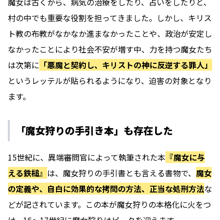
魔女は古くから、病気の治療をしたり、占いをしたりと、
村の中でも重要な役割を担ってきました。しかし、キリス
ト教の布教がなかなか進まなかったことや、政治が安定し
なかったことにより社会不安が増す中、力を持つ魔女たち
は次第に
「悪魔と契約し、キリストの神に反逆する罪人」
というレッテルが貼られるようになり、迫害の対象となり
ます。
「魔女狩りの手引き本」も存在した
15世紀に、異端審問官によって執筆された本
『魔女に与
える鉄槌』
は、魔女狩りの手引書とも言える書物で、
魔女
の定義や、自白に効果的な拷問の方法、正当な処刑方法
な
どが記されています。この本が魔女狩りの本格化に火をつ