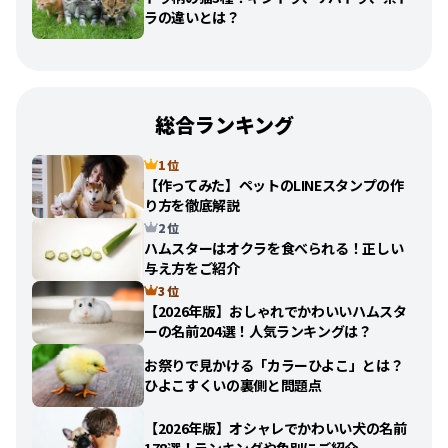
ラの違いとは？
総合ランキング
1 位
【作ってみた】ペットのLINEスタンプの作
り方を徹底解説
2 位
ハムスターはオクラを食べられる！正しい
与え方をご紹介
3 位
【2026年版】おしゃれでかわいいハムスタ
ーの名前204選！人気ランキングは？
お祭りで見かける「カラーひよこ」とは？
ひよこすくいの裏側と問題点
【2026年版】オシャレでかわいい犬の名前