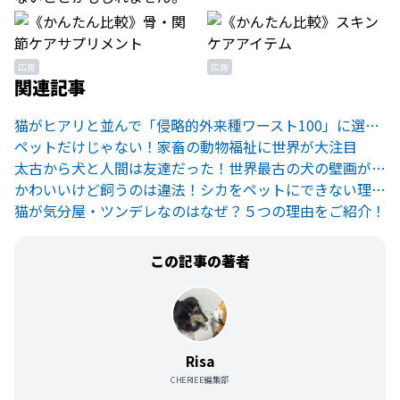
広告
広告
関連記事
猫がヒアリと並んで「侵略的外来種ワースト100」に選ばれる理由
ペットだけじゃない！家畜の動物福祉に世界が大注目
太古から犬と人間は友達だった！世界最古の犬の壁画が物語るものとは
かわいいけど飼うのは違法！シカをペットにできない理由とは
猫が気分屋・ツンデレなのはなぜ？５つの理由をご紹介！
この記事の著者
Risa
CHERIEE編集部