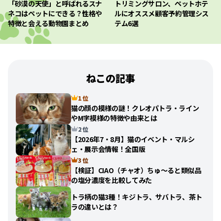
「砂漠の天使」と呼ばれるスナ
トリミングサロン、ペットホテ
ネコはペットにできる？性格や
ルにオススメ顧客予約管理シス
特徴と会える動物園まとめ
テム6選
ねこの記事
1 位
猫の顔の模様の謎！クレオパトラ・ライン
やM字模様の特徴や由来とは
2 位
【2026年7・8月】猫のイベント・マルシ
ェ・展示会情報！全国版
3 位
【検証】CIAO（チャオ）ちゅ〜ると類似品
の塩分濃度を比較してみた
トラ柄の猫3種！キジトラ、サバトラ、茶ト
ラの違いとは？