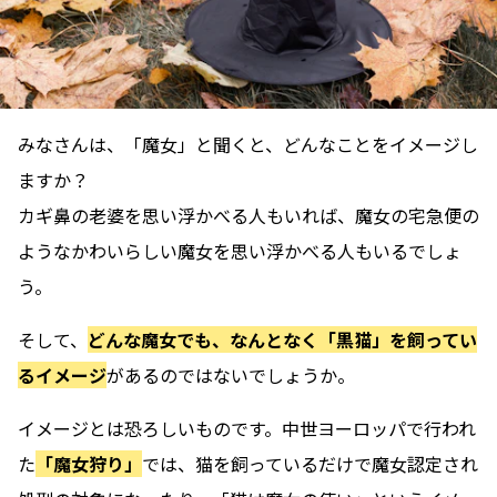
みなさんは、「魔女」と聞くと、どんなことをイメージし
ますか？
カギ鼻の老婆を思い浮かべる人もいれば、魔女の宅急便の
ようなかわいらしい魔女を思い浮かべる人もいるでしょ
う。
そして、
どんな魔女でも、なんとなく「黒猫」を飼ってい
るイメージ
があるのではないでしょうか。
イメージとは恐ろしいものです。中世ヨーロッパで行われ
た
「魔女狩り」
では、猫を飼っているだけで魔女認定され