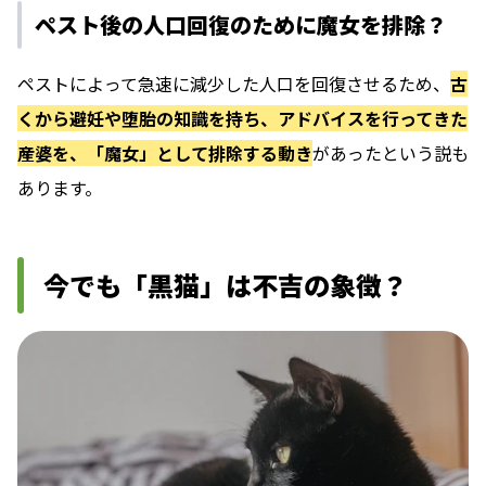
ペスト後の人口回復のために魔女を排除？
ペストによって急速に減少した人口を回復させるため、
古
くから避妊や堕胎の知識を持ち、アドバイスを行ってきた
産婆を、「魔女」として排除する動き
があったという説も
あります。
今でも「黒猫」は不吉の象徴？