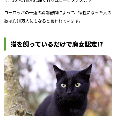
け、16〜17世紀に魔女狩りはピークを迎えます。
ヨーロッパの一連の異端審問によって、犠牲になった人の
数は約10万人にもなると言われています。
猫を飼っているだけで魔女認定!?