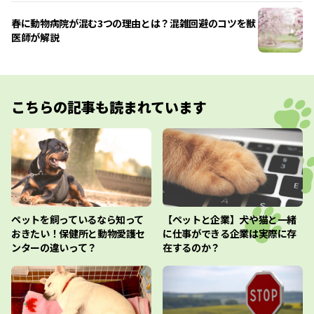
春に動物病院が混む3つの理由とは？混雑回避のコツを獣
医師が解説
こちらの記事も読まれています
ペットを飼っているなら知って
【ペットと企業】犬や猫と一緒
おきたい！保健所と動物愛護セ
に仕事ができる企業は実際に存
ンターの違いって？
在するのか？