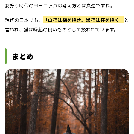
女狩り時代のヨーロッパの考え方とは真逆ですね。
現代の日本でも、
「白猫は福を招き、黒猫は客を招く」
と
言われ、猫は縁起の良いものとして扱われています。
まとめ