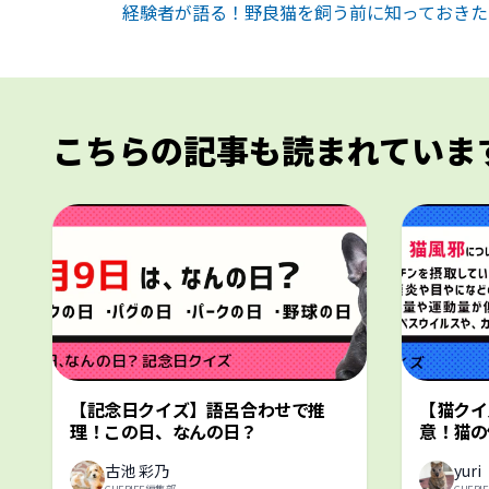
経験者が語る！野良猫を飼う前に知っておきた
こちらの記事も読まれていま
【記念日クイズ】語呂合わせで推
【猫クイ
理！この日、なんの日？
意！猫の
古池 彩乃
yuri
CHERIEE編集部
CHER