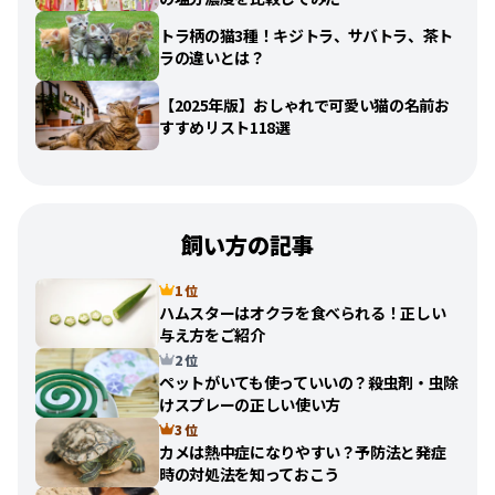
トラ柄の猫3種！キジトラ、サバトラ、茶ト
ラの違いとは？
【2025年版】おしゃれで可愛い猫の名前お
すすめリスト118選
飼い方の記事
1 位
ハムスターはオクラを食べられる！正しい
与え方をご紹介
2 位
ペットがいても使っていいの？殺虫剤・虫除
けスプレーの正しい使い方
3 位
カメは熱中症になりやすい？予防法と発症
時の対処法を知っておこう