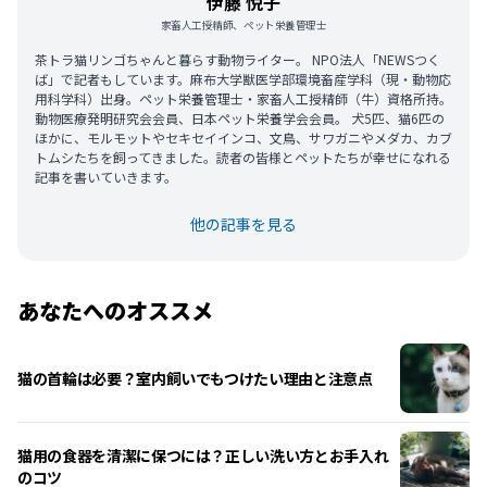
伊藤 悦子
家畜人工授精師、ペット栄養管理士
茶トラ猫リンゴちゃんと暮らす動物ライター。 NPO法人「NEWSつく
ば」で記者もしています。麻布大学獣医学部環境畜産学科（現・動物応
用科学科）出身。ペット栄養管理士・家畜人工授精師（牛）資格所持。
動物医療発明研究会会員、日本ペット栄養学会会員。 犬5匹、猫6匹の
ほかに、モルモットやセキセイインコ、文鳥、サワガニやメダカ、カブ
トムシたちを飼ってきました。読者の皆様とペットたちが幸せになれる
記事を書いていきます。
他の記事を見る
あなたへのオススメ
猫の首輪は必要？室内飼いでもつけたい理由と注意点
猫用の食器を清潔に保つには？正しい洗い方とお手入れ
のコツ