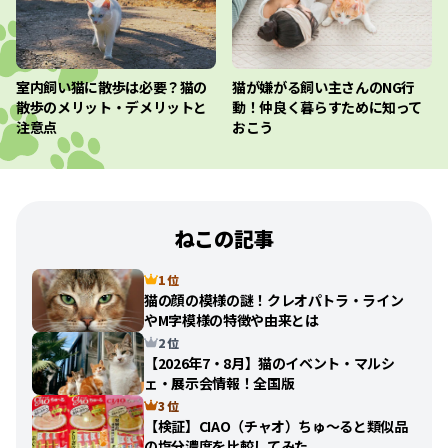
室内飼い猫に散歩は必要？猫の
猫が嫌がる飼い主さんのNG行
散歩のメリット・デメリットと
動！仲良く暮らすために知って
注意点
おこう
ねこの記事
1 位
猫の顔の模様の謎！クレオパトラ・ライン
やM字模様の特徴や由来とは
2 位
【2026年7・8月】猫のイベント・マルシ
ェ・展示会情報！全国版
3 位
【検証】CIAO（チャオ）ちゅ〜ると類似品
の塩分濃度を比較してみた