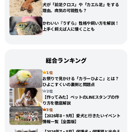
犬が「前足クロス」や「カエル足」をする
理由。病気の可能性も？
かわいい『うずら』性格や飼い方を解説！
上手く飼えば人に懐くことも
総合ランキング
1 位
お祭りで見かける「カラーひよこ」とは？
ひよこすくいの裏側と問題点
2 位
【作ってみた】ペットのLINEスタンプの作
り方を徹底解説
3 位
【2026年8・9月】愛犬と行きたいイベント
情報一覧【全国版】
【2026年7・8月】保護犬・保護猫と出会え