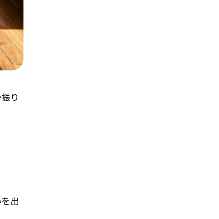
か振り
いを出