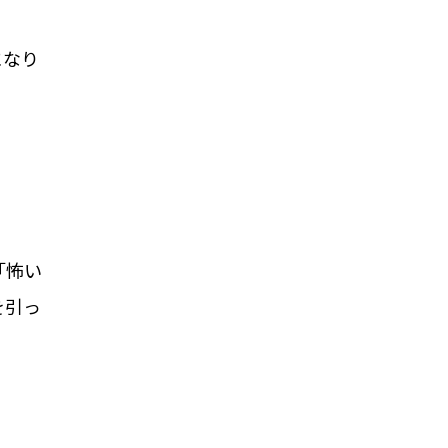
になり
「怖い
を引っ