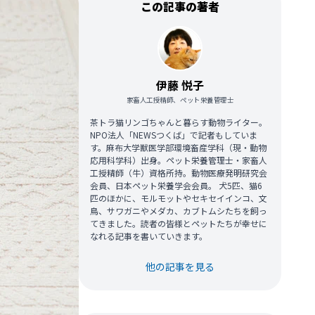
この記事の著者
伊藤 悦子
家畜人工授精師、ペット栄養管理士
茶トラ猫リンゴちゃんと暮らす動物ライター。
NPO法人「NEWSつくば」で記者もしていま
す。麻布大学獣医学部環境畜産学科（現・動物
応用科学科）出身。ペット栄養管理士・家畜人
工授精師（牛）資格所持。動物医療発明研究会
会員、日本ペット栄養学会会員。 犬5匹、猫6
匹のほかに、モルモットやセキセイインコ、文
鳥、サワガニやメダカ、カブトムシたちを飼っ
てきました。読者の皆様とペットたちが幸せに
なれる記事を書いていきます。
他の記事を見る