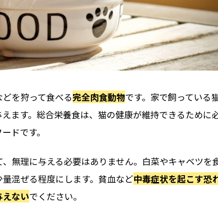
などを狩って食べる
完全肉食動物
です。家で飼っている
与えます。総合栄養食は、猫の健康が維持できるために
フードです。
て、無理に与える必要はありません。白菜やキャベツを
少量混ぜる程度にします。貧血など
中毒症状を起こす恐
与えない
でください。