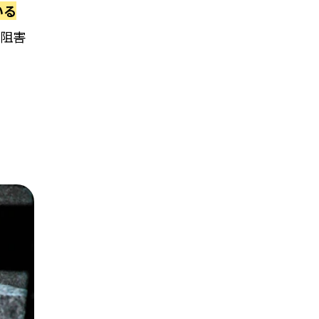
いる
を阻害
」