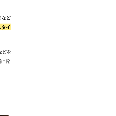
齢など
スタイ
などを
環に陥