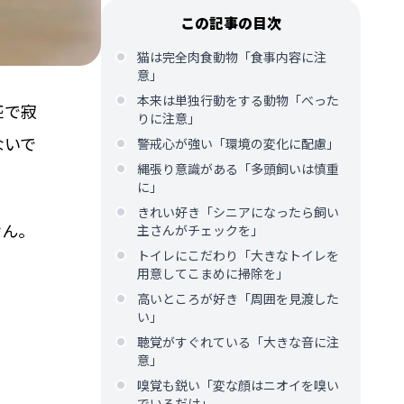
この記事の目次
猫は完全肉食動物「食事内容に注
意」
本来は単独行動をする動物「べった
匹で寂
りに注意」
ないで
警戒心が強い「環境の変化に配慮」
縄張り意識がある「多頭飼いは慎重
に」
きれい好き「シニアになったら飼い
せん。
主さんがチェックを」
トイレにこだわり「大きなトイレを
用意してこまめに掃除を」
。
高いところが好き「周囲を見渡した
い」
聴覚がすぐれている「大きな音に注
意」
嗅覚も鋭い「変な顔はニオイを嗅い
でいるだけ」