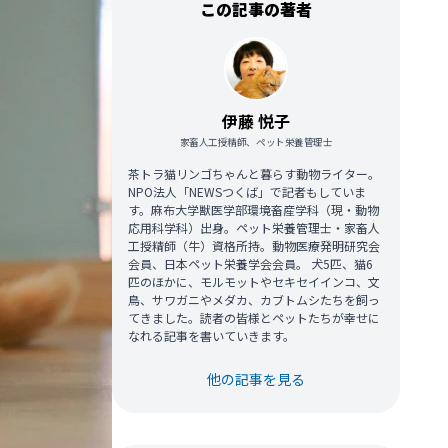
この記事の著者
伊藤 悦子
家畜人工授精師、ペット栄養管理士
茶トラ猫リンゴちゃんと暮らす動物ライター。
NPO法人「NEWSつくば」で記者もしていま
す。麻布大学獣医学部環境畜産学科（現・動物
応用科学科）出身。ペット栄養管理士・家畜人
工授精師（牛）資格所持。動物医療発明研究会
会員、日本ペット栄養学会会員。 犬5匹、猫6
匹のほかに、モルモットやセキセイインコ、文
鳥、サワガニやメダカ、カブトムシたちを飼っ
てきました。読者の皆様とペットたちが幸せに
なれる記事を書いていきます。
他の記事を見る