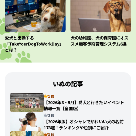
愛犬と出勤する
犬の幼稚園、犬の保育園にオス
「TakeYourDogToWorkDay」
スメ顧客予約管理システム6選
とは？
いぬの記事
1 位
【2026年8・9月】愛犬と行きたいイベント
情報一覧【全国版】
2 位
【2026年版】オシャレでかわいい犬の名前
178選！ランキングや色別にご紹介
3 位