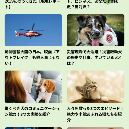
2019に行ってきた【現地レポー
ト」ビジネス。あなたは賛成
ト】
派？反対派？
動物密輸大国の日本。映画『ア
災害現場で大活躍！災害救助犬
ウトブレイク』も他人事じゃな
の歴史や仕事、向いている犬と
い！
は？
驚くべき犬のコミュニケーショ
人々を救った3つのエピソード！
ン能力！3つの実験を紹介
魅力や才能あふれる猫たちを紹
介