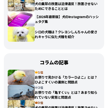
犬の糞尿の放置は法律違反！放置させない
ためにできることとは
【2026年最新版】犬のInstagramのハッシ
ュタグ集
シロの犬種は？クレヨンしんちゃんの愛さ
れキャラに似た犬種を紹介
コラムの記事
1 位
お祭りで見かける「カラーひよこ」とは？
ひよこすくいの裏側と問題点
2 位
お祭りでの「亀すくい」とは？あまり知ら
れていない実態と問題点
3 位
犬の糞尿の放置は法律違反！放置させない