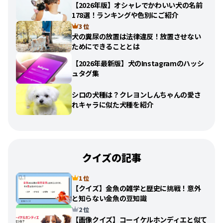
【2026年版】オシャレでかわいい犬の名前
178選！ランキングや色別にご紹介
3 位
犬の糞尿の放置は法律違反！放置させない
ためにできることとは
【2026年最新版】犬のInstagramのハッシ
ュタグ集
シロの犬種は？クレヨンしんちゃんの愛さ
れキャラに似た犬種を紹介
クイズの記事
1 位
【クイズ】金魚の雑学と歴史に挑戦！意外
と知らない金魚の豆知識
2 位
【画像クイズ】コーイケルホンディエと似て