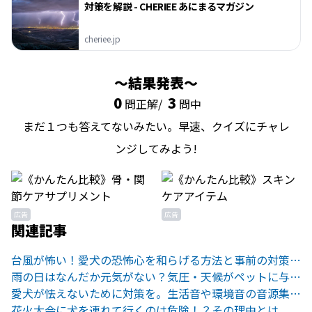
対策を解説 - CHERIEE あにまるマガジン
cheriee.jp
結果発表
0
3
問正解/
問中
まだ１つも答えてないみたい。早速、クイズにチャレ
ンジしてみよう!
広告
広告
関連記事
台風が怖い！愛犬の恐怖心を和らげる方法と事前の対策とは
雨の日はなんだか元気がない？気圧・天候がペットに与える影響とは
愛犬が怯えないために対策を。生活音や環境音の音源集9選
花火大会に犬を連れて行くのは危険！？その理由とは