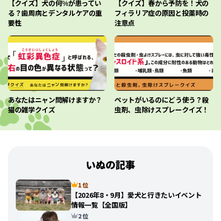
【クイズ】犬の何%が患ってい
【クイズ】春から予防を！犬の
る？歯周病とデンタルケアの重
フィラリア症の原因と投薬時の
要性
注意点
あなたはニャン問解けますか？
ペットがいるのにどう使う？殺
猫の雑学クイズ
虫剤、虫除けスプレークイズ！
いぬの記事
1 位
【2026年8・9月】愛犬と行きたいイベント
情報一覧【全国版】
2 位