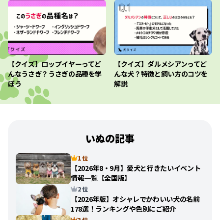
【クイズ】ロップイヤーってど
【クイズ】ダルメシアンってど
んなうさぎ？うさぎの品種を学
んな犬？特徴と飼い方のコツを
ぼう
解説
いぬの記事
1 位
【2026年8・9月】愛犬と行きたいイベント
情報一覧【全国版】
2 位
【2026年版】オシャレでかわいい犬の名前
178選！ランキングや色別にご紹介
3 位