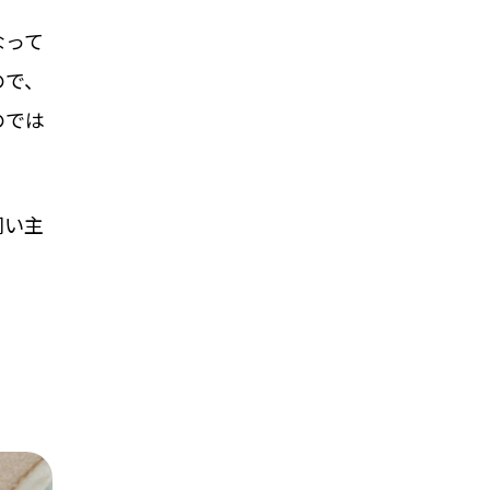
なって
ので、
のでは
飼い主