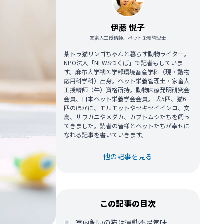
伊藤 悦子
家畜人工授精師、ペット栄養管理士
茶トラ猫リンゴちゃんと暮らす動物ライター。
NPO法人「NEWSつくば」で記者もしていま
す。麻布大学獣医学部環境畜産学科（現・動物
応用科学科）出身。ペット栄養管理士・家畜人
工授精師（牛）資格所持。動物医療発明研究会
会員、日本ペット栄養学会会員。 犬5匹、猫6
匹のほかに、モルモットやセキセイインコ、文
鳥、サワガニやメダカ、カブトムシたちを飼っ
てきました。読者の皆様とペットたちが幸せに
なれる記事を書いていきます。
他の記事を見る
この記事の目次
室内飼いの猫は運動不足気味