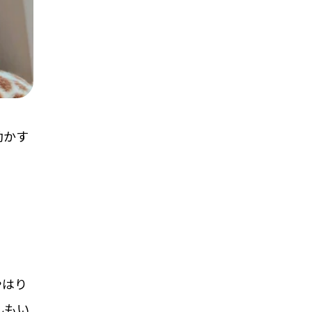
動かす
。
やはり
んもい