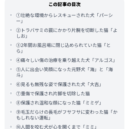
この記事の目次
①壮絶な環境からレスキューされた犬「パーシ
ー」
②トラバサミの罠にかかり片腕を切断した猫「よ
しお」
③2年間お風呂場に閉じ込められていた猫「と
ら」
④痛々しい傷の治療を乗り越えた犬「アルゴス」
⑤人に出会い笑顔になった元野犬「海」と「海
斗」
⑥見るも無残な姿で保護された犬「大吉」
⑦重傷で保護され片脚を切除した猫
⑧保護され温和な顔になった猫「ミミゲ」
⑨毛玉だらけの長毛がフサフサに変わった猫「か
もしれない運転」
⑩人間を咬む犬が心を開くまで「ミミ」