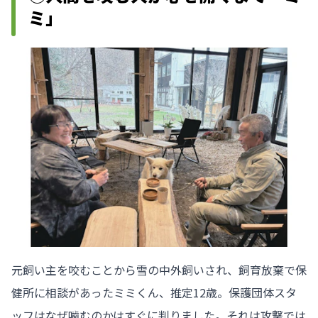
ミ」
元飼い主を咬むことから雪の中外飼いされ、飼育放棄で保
健所に相談があったミミくん、推定12歳。保護団体スタ
ッフはなぜ噛むのかはすぐに判りました。それは攻撃では