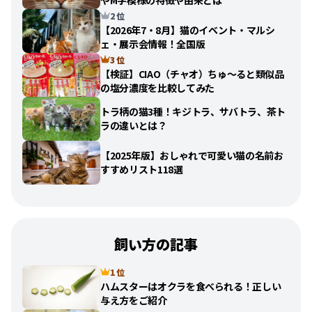
やM字模様の特徴や由来とは
2 位
【2026年7・8月】猫のイベント・マルシ
ェ・展示会情報！全国版
3 位
【検証】CIAO（チャオ）ちゅ〜ると類似品
の塩分濃度を比較してみた
トラ柄の猫3種！キジトラ、サバトラ、茶ト
ラの違いとは？
【2025年版】おしゃれで可愛い猫の名前お
すすめリスト118選
飼い方の記事
1 位
ハムスターはオクラを食べられる！正しい
与え方をご紹介