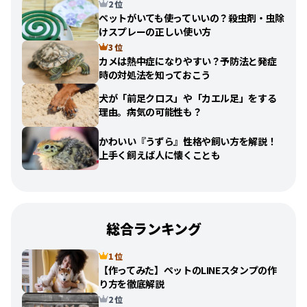
2 位
ペットがいても使っていいの？殺虫剤・虫除
けスプレーの正しい使い方
3 位
カメは熱中症になりやすい？予防法と発症
時の対処法を知っておこう
犬が「前足クロス」や「カエル足」をする
理由。病気の可能性も？
かわいい『うずら』性格や飼い方を解説！
上手く飼えば人に懐くことも
総合ランキング
1 位
【作ってみた】ペットのLINEスタンプの作
り方を徹底解説
2 位