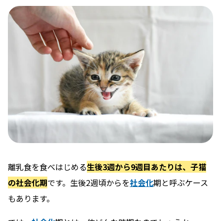
離乳食を食べはじめる
生後3週から9週目あたりは、子猫
の社会化期
です。生後2週頃からを
社会化
期と呼ぶケース
もあります。