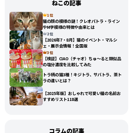
ねこの記事
1 位
猫の顔の模様の謎！クレオパトラ・ライン
やM字模様の特徴や由来とは
2 位
【2026年7・8月】猫のイベント・マルシ
ェ・展示会情報！全国版
3 位
【検証】CIAO（チャオ）ちゅ〜ると類似品
の塩分濃度を比較してみた
トラ柄の猫3種！キジトラ、サバトラ、茶ト
ラの違いとは？
【2025年版】おしゃれで可愛い猫の名前お
すすめリスト118選
コラムの記事