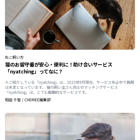
ねこ
飼い方
猫のお留守番が安心・便利に！助け合いサービス
「nyatching」ってなに？
※ご紹介している「nyatching」は、2025年9月現在、サービス休止中で再開
は未定となっています。 猫の飼い主さん同士のマッチングサービス
「nyatching」は、とても画期的なサービスです。
和田 千智
/
CHERIEE編集部