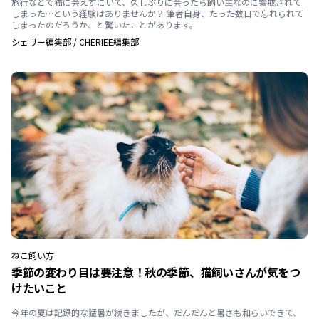
旅行などで猫に会えずにいて、久しぶりに会ったら飼い主なのに警戒されて
しまった…という経験はありませんか？ 筆者自身、たった数日で忘れられて
しまったのだろうか、と驚いたことがあります。
シェリー編集部
/
CHERIEE編集部
ねこ
飼い方
季節の変わり目は要注意！秋の季節、猫飼いさんが気をつ
けたいこと
今年の夏は記録的な猛暑が続きましたが、だんだんと暑さも和らいできて、