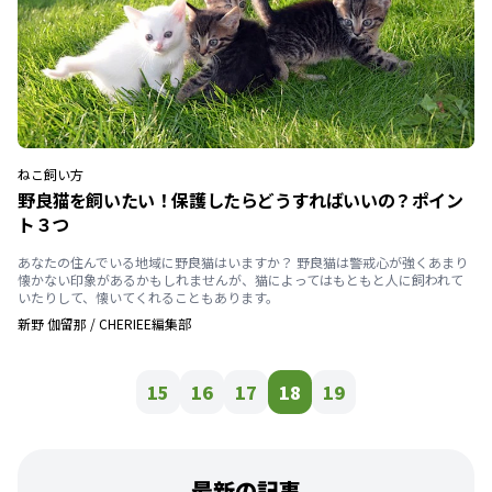
ねこ
飼い方
野良猫を飼いたい！保護したらどうすればいいの？ポイン
ト３つ
あなたの住んでいる地域に野良猫はいますか？ 野良猫は警戒心が強くあまり
懐かない印象があるかもしれませんが、猫によってはもともと人に飼われて
いたりして、懐いてくれることもあります。
新野 伽留那
/
CHERIEE編集部
15
16
17
18
19
最新の記事