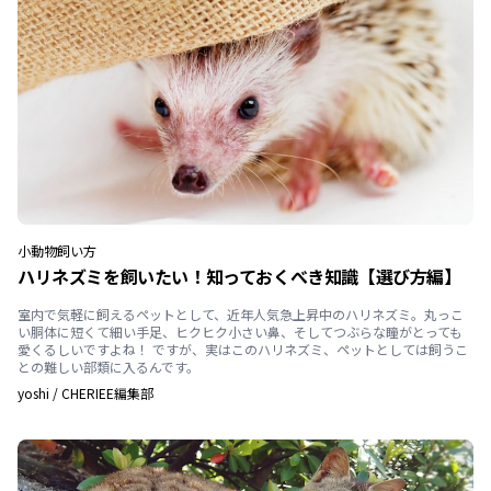
小動物
飼い方
ハリネズミを飼いたい！知っておくべき知識【選び方編】
室内で気軽に飼えるペットとして、近年人気急上昇中のハリネズミ。丸っこ
い胴体に短くて細い手足、ヒクヒク小さい鼻、そしてつぶらな瞳がとっても
愛くるしいですよね！ ですが、実はこのハリネズミ、ペットとしては飼うこ
との難しい部類に入るんです。
yoshi
/
CHERIEE編集部