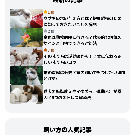
1 位
ウサギの水の与え方とは？健康維持のため
に知っておきたいことを解説
2 位
金魚は動物病院に行ける？代表的な病気の
サインと自宅でできる対処法
3 位
その叱り方は逆効果かも！？犬に伝わる正
しい叱り方のコツ
猫の首輪は必要？室内飼いでもつけたい理由
と注意点
愛犬の無駄吠えやイタズラ、運動不足が原
因？6つのストレス解消法
飼い方の人気記事