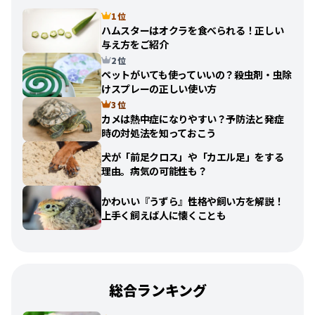
1 位
ハムスターはオクラを食べられる！正しい
与え方をご紹介
2 位
ペットがいても使っていいの？殺虫剤・虫除
けスプレーの正しい使い方
3 位
カメは熱中症になりやすい？予防法と発症
時の対処法を知っておこう
犬が「前足クロス」や「カエル足」をする
理由。病気の可能性も？
かわいい『うずら』性格や飼い方を解説！
上手く飼えば人に懐くことも
総合ランキング