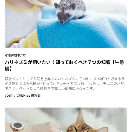
小動物
飼い方
ハリネズミが飼いたい！知っておくべき７つの知識【生態
編】
最近ペットとして人気急上昇中のハリネズミ。手の中にすっぽりと収まるサ
イズ感とつぶらな瞳が>とってもキュートですよね！ しかし！実はこのハリ
ネズミ、ペットとしては飼育の難しい部類に入るんです。
yoshi
/
CHERIEE編集部