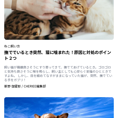
ねこ
飼い方
撫ででいるとき突然、猫に噛まれた！原因と対処のポイン
ト２つ
飼い猫が機嫌良さそうにすり寄ってきて、撫でてあげているとき。ゴロゴロ
と気持ち良さそうに喉を鳴らし、飼い主としても心安らぐ至福のひとときで
すよね。 しかし、目を細めてなすがままになっていた猫が、突然、撫でてい
る手をガブリ！
新野 伽留那
/
CHERIEE編集部